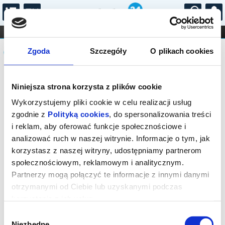
...
KONCERTY
KINO
TEATR
KABARET I
Komunikat
FILHARMONIA
OPERA I BALET
Zgoda
Szczegóły
O plikach cookies
STAND-UP
DLA DZIECI
ONLINE
KARNETY
Sprzedaż on-line została zakończona,
Niniejsza strona korzysta z plików cookie
sprawdź dostępność biletów w kasie.
Wykorzystujemy pliki cookie w celu realizacji usług
zgodnie z
Polityką cookies
, do spersonalizowania treści
i reklam, aby oferować funkcje społecznościowe i
analizować ruch w naszej witrynie. Informacje o tym, jak
korzystasz z naszej witryny, udostępniamy partnerom
społecznościowym, reklamowym i analitycznym.
Partnerzy mogą połączyć te informacje z innymi danymi
otrzymanymi od Ciebie lub uzyskanymi podczas
korzystania z ich usług.
Wybór
Niezbędne