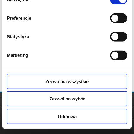
zgody
Preferencje
Statystyka
Marketing
Zezwól na wszystkie
Zezwól na wybór
Odmowa
REGULAMIN
POLITYKA
POLITYKA
COOKIES
PRYWATNOŚCI