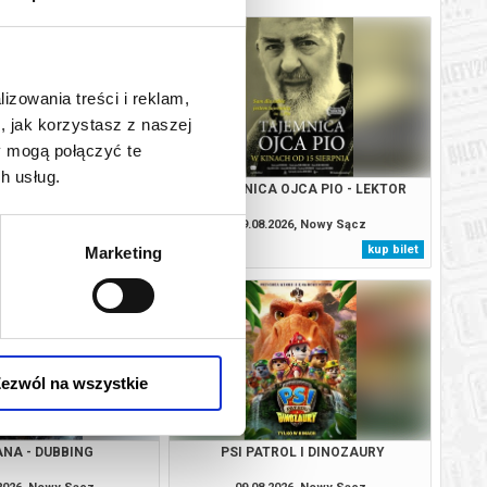
lizowania treści i reklam,
, jak korzystasz z naszej
y mogą połączyć te
h usług.
ANA - DUBBING
TAJEMNICA OJCA PIO - LEKTOR
.2026, Nowy Sącz
09.08.2026, Nowy Sącz
kup bilet
kup bilet
Marketing
ezwól na wszystkie
ANA - DUBBING
PSI PATROL I DINOZAURY