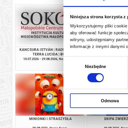
Niniejsza strona korzysta z
Wykorzystujemy pliki cookie 
aby oferować funkcje społecz
witryny, udostępniamy part
informacje z innymi danymi 
KANCSURA ISTVÁN | RADU ŞERBAN |
SPIDER-MAN. CAŁKIEM
TERRA LUCIDA | BWA
2D DUBBI
10.07.2026 - 29.08.2026, Nowy Sącz
09.08.2026, No
Wybór
info
Niezbędne
zgody
Odmowa
MINIONKI I STRASZYDŁA
EKIPA ZWIE