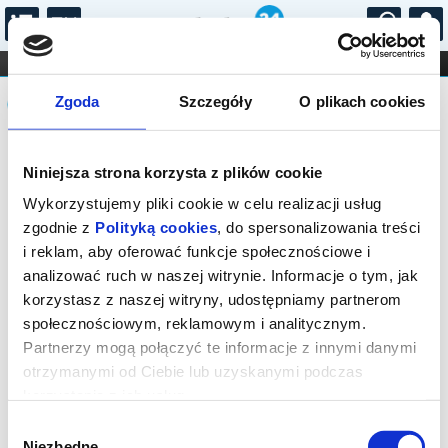
...
KONCERTY
KINO
TEATR
KABARET I
Komunikat
FILHARMONIA
OPERA I BALET
Zgoda
Szczegóły
O plikach cookies
STAND-UP
DLA DZIECI
ONLINE
KARNETY
Sprzedaż on-line została zakończona,
Niniejsza strona korzysta z plików cookie
sprawdź dostępność biletów w kasie.
Wykorzystujemy pliki cookie w celu realizacji usług
zgodnie z
Polityką cookies
, do spersonalizowania treści
i reklam, aby oferować funkcje społecznościowe i
analizować ruch w naszej witrynie. Informacje o tym, jak
korzystasz z naszej witryny, udostępniamy partnerom
społecznościowym, reklamowym i analitycznym.
Partnerzy mogą połączyć te informacje z innymi danymi
otrzymanymi od Ciebie lub uzyskanymi podczas
korzystania z ich usług.
Wybór
Niezbędne