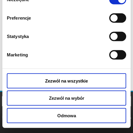
zgody
Preferencje
Statystyka
Marketing
Zezwól na wszystkie
Zezwól na wybór
Odmowa
REGULAMIN
POLITYKA
POLITYKA
COOKIES
PRYWATNOŚCI