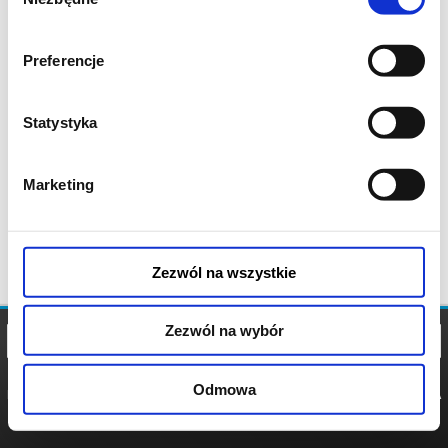
zgody
Preferencje
Statystyka
Marketing
Zezwól na wszystkie
Zezwól na wybór
Odmowa
REGULAMIN
POLITYKA
POLITYKA
COOKIES
PRYWATNOŚCI