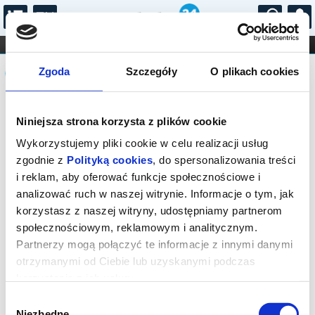
...
KONCERTY
KINO
TEATR
KABARET I
Komunikat
FILHARMONIA
OPERA I BALET
Zgoda
Szczegóły
O plikach cookies
STAND-UP
DLA DZIECI
ONLINE
KARNETY
Sprzedaż on-line została zakończona,
Niniejsza strona korzysta z plików cookie
sprawdź dostępność biletów w kasie.
Wykorzystujemy pliki cookie w celu realizacji usług
zgodnie z
Polityką cookies
, do spersonalizowania treści
i reklam, aby oferować funkcje społecznościowe i
analizować ruch w naszej witrynie. Informacje o tym, jak
korzystasz z naszej witryny, udostępniamy partnerom
społecznościowym, reklamowym i analitycznym.
Partnerzy mogą połączyć te informacje z innymi danymi
otrzymanymi od Ciebie lub uzyskanymi podczas
korzystania z ich usług.
Wybór
Niezbędne