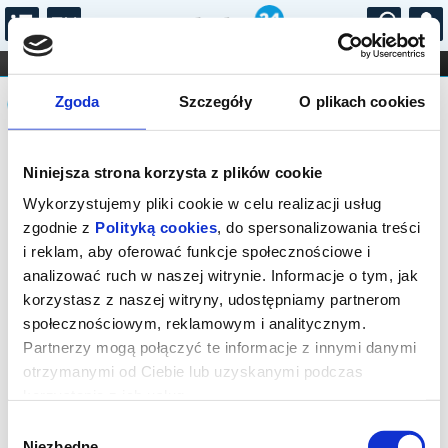
...
KONCERTY
KINO
TEATR
KABARET I
Komunikat
FILHARMONIA
OPERA I BALET
Zgoda
Szczegóły
O plikach cookies
STAND-UP
DLA DZIECI
ONLINE
KARNETY
Sprzedaż on-line została zakończona,
Niniejsza strona korzysta z plików cookie
sprawdź dostępność biletów w kasie.
Wykorzystujemy pliki cookie w celu realizacji usług
zgodnie z
Polityką cookies
, do spersonalizowania treści
i reklam, aby oferować funkcje społecznościowe i
analizować ruch w naszej witrynie. Informacje o tym, jak
korzystasz z naszej witryny, udostępniamy partnerom
społecznościowym, reklamowym i analitycznym.
Partnerzy mogą połączyć te informacje z innymi danymi
otrzymanymi od Ciebie lub uzyskanymi podczas
korzystania z ich usług.
Wybór
Niezbędne