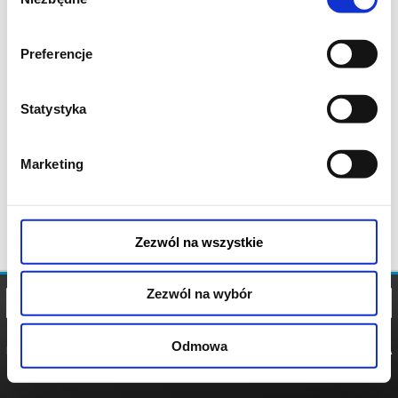
zgody
Preferencje
Statystyka
Marketing
Zezwól na wszystkie
Zezwól na wybór
Odmowa
REGULAMIN
POLITYKA
POLITYKA
COOKIES
PRYWATNOŚCI