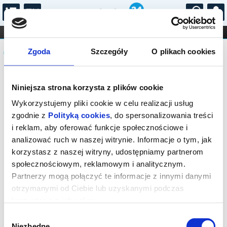
...
KONCERTY
KINO
TEATR
KABARET I
Komunikat
FILHARMONIA
OPERA I BALET
Zgoda
Szczegóły
O plikach cookies
STAND-UP
DLA DZIECI
ONLINE
KARNETY
Sprzedaż on-line została zakończona,
Niniejsza strona korzysta z plików cookie
sprawdź dostępność biletów w kasie.
Wykorzystujemy pliki cookie w celu realizacji usług
zgodnie z
Polityką cookies
, do spersonalizowania treści
i reklam, aby oferować funkcje społecznościowe i
analizować ruch w naszej witrynie. Informacje o tym, jak
korzystasz z naszej witryny, udostępniamy partnerom
społecznościowym, reklamowym i analitycznym.
Partnerzy mogą połączyć te informacje z innymi danymi
otrzymanymi od Ciebie lub uzyskanymi podczas
korzystania z ich usług.
Wybór
Niezbędne