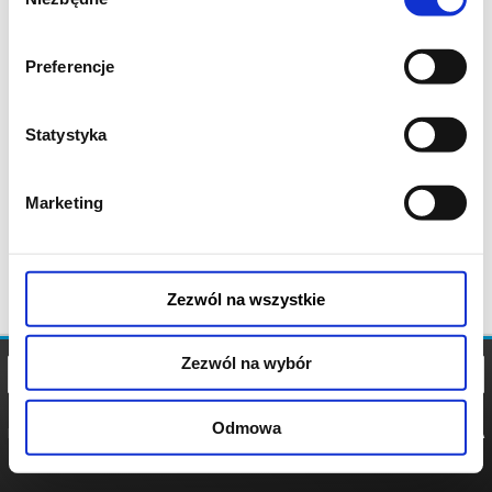
zgody
Preferencje
Statystyka
Marketing
Zezwól na wszystkie
Zezwól na wybór
Odmowa
REGULAMIN
POLITYKA
POLITYKA
COOKIES
PRYWATNOŚCI