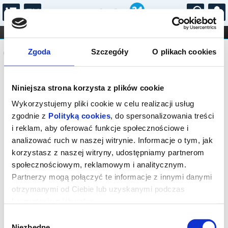
...
KONCERTY
KINO
TEATR
KABARET I
Komunikat
FILHARMONIA
OPERA I BALET
Zgoda
Szczegóły
O plikach cookies
STAND-UP
DLA DZIECI
ONLINE
KARNETY
Sprzedaż on-line została zakończona,
Niniejsza strona korzysta z plików cookie
sprawdź dostępność biletów w kasie.
Wykorzystujemy pliki cookie w celu realizacji usług
zgodnie z
Polityką cookies
, do spersonalizowania treści
i reklam, aby oferować funkcje społecznościowe i
analizować ruch w naszej witrynie. Informacje o tym, jak
korzystasz z naszej witryny, udostępniamy partnerom
społecznościowym, reklamowym i analitycznym.
Partnerzy mogą połączyć te informacje z innymi danymi
otrzymanymi od Ciebie lub uzyskanymi podczas
korzystania z ich usług.
Wybór
Niezbędne