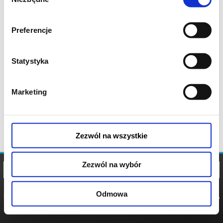
zgody
Preferencje
Statystyka
Marketing
Zezwól na wszystkie
Zezwól na wybór
Odmowa
REGULAMIN
POLITYKA
POLITYKA
COOKIES
PRYWATNOŚCI