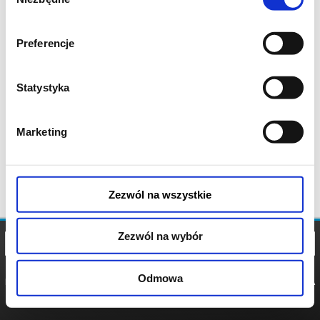
zgody
Preferencje
Statystyka
Marketing
Zezwól na wszystkie
Zezwól na wybór
Odmowa
REGULAMIN
POLITYKA
POLITYKA
COOKIES
PRYWATNOŚCI