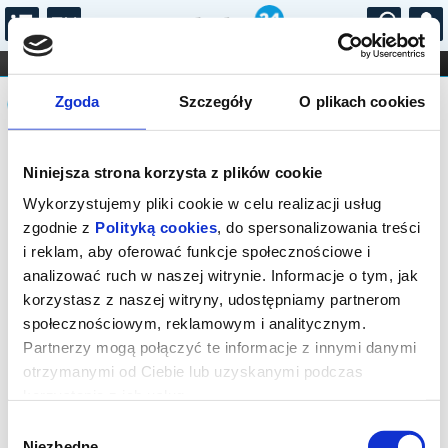
...
KONCERTY
KINO
TEATR
KABARET I
Komunikat
FILHARMONIA
OPERA I BALET
Zgoda
Szczegóły
O plikach cookies
STAND-UP
DLA DZIECI
ONLINE
KARNETY
Sprzedaż on-line została zakończona,
Niniejsza strona korzysta z plików cookie
sprawdź dostępność biletów w kasie.
Wykorzystujemy pliki cookie w celu realizacji usług
zgodnie z
Polityką cookies
, do spersonalizowania treści
i reklam, aby oferować funkcje społecznościowe i
analizować ruch w naszej witrynie. Informacje o tym, jak
korzystasz z naszej witryny, udostępniamy partnerom
społecznościowym, reklamowym i analitycznym.
Partnerzy mogą połączyć te informacje z innymi danymi
otrzymanymi od Ciebie lub uzyskanymi podczas
korzystania z ich usług.
Wybór
Niezbędne