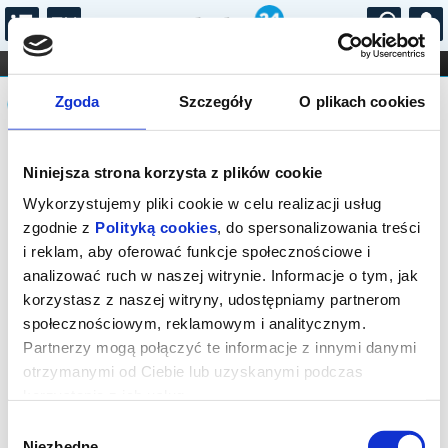
...
KONCERTY
KINO
TEATR
KABARET I
Komunikat
FILHARMONIA
OPERA I BALET
Zgoda
Szczegóły
O plikach cookies
STAND-UP
DLA DZIECI
ONLINE
KARNETY
Sprzedaż on-line została zakończona,
Niniejsza strona korzysta z plików cookie
sprawdź dostępność biletów w kasie.
Wykorzystujemy pliki cookie w celu realizacji usług
zgodnie z
Polityką cookies
, do spersonalizowania treści
i reklam, aby oferować funkcje społecznościowe i
analizować ruch w naszej witrynie. Informacje o tym, jak
korzystasz z naszej witryny, udostępniamy partnerom
społecznościowym, reklamowym i analitycznym.
Partnerzy mogą połączyć te informacje z innymi danymi
otrzymanymi od Ciebie lub uzyskanymi podczas
korzystania z ich usług.
Wybór
Niezbędne