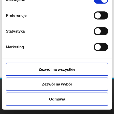
zgody
Preferencje
Statystyka
Marketing
Zezwól na wszystkie
Zezwól na wybór
Odmowa
REGULAMIN
POLITYKA
POLITYKA
COOKIES
PRYWATNOŚCI