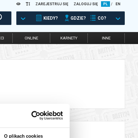
ZAREJESTRUJ SIĘ
ZALOGUJ SIĘ
PL
/
EN
KIEDY?
GDZIE?
CO?
CI
ONLINE
KARNETY
INNE
O plikach cookies