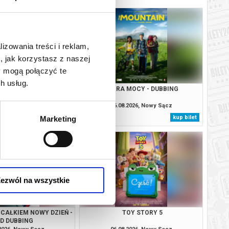
lizowania treści i reklam,
, jak korzystasz z naszej
y mogą połączyć te
h usług.
ANA - DUBBING
GÓRA MOCY - DUBBING
.2026, Nowy Sącz
06.08.2026, Nowy Sącz
kup bilet
kup bilet
Marketing
ezwól na wszystkie
 CAŁKIEM NOWY DZIEŃ -
TOY STORY 5
3D DUBBING