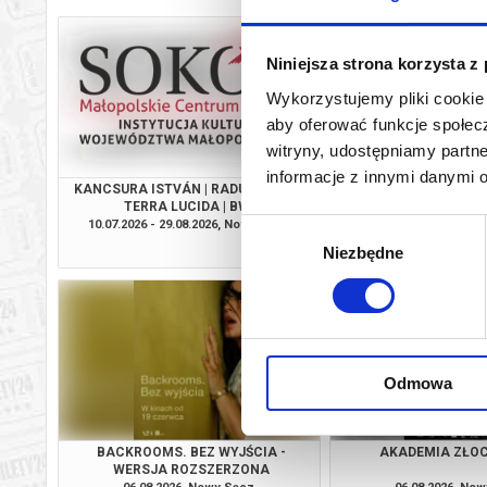
Niniejsza strona korzysta z
Wykorzystujemy pliki cookie 
aby oferować funkcje społecz
witryny, udostępniamy part
informacje z innymi danymi 
KANCSURA ISTVÁN | RADU ŞERBAN |
SPRAWIEDLIWO
TERRA LUCIDA | BWA
10.07.2026 - 29.08.2026, Nowy Sącz
06.08.2026, No
Wybór
info
Niezbędne
zgody
Odmowa
BACKROOMS. BEZ WYJŚCIA -
AKADEMIA ZŁO
WERSJA ROZSZERZONA