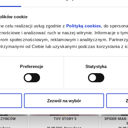
 plików cookie
w celu realizacji usług zgodnie z
Polityką cookies
, do spersona
nościowe i analizować ruch w naszej witrynie. Informacje o tym
nerom społecznościowym, reklamowym i analitycznym. Partnerz
otrzymanymi od Ciebie lub uzyskanymi podczas korzystania z ic
ŚĆ OWIEC
MINIONKI I STRASZYDŁA
VAI
wy Sącz
06.08.2026, Nowy Sącz
06.08
kup bilet
kup bilet
Preferencje
Statystyka
Zezwól na wybór
Z
CZYŃCÓW
TOY STORY 5
SPIDER-MAN.