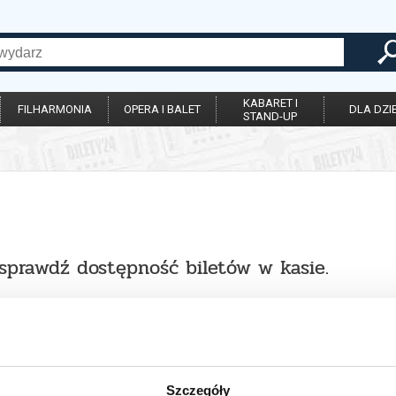
KABARET I
FILHARMONIA
OPERA I BALET
DLA DZIE
STAND-UP
 sprawdź dostępność biletów w kasie.
Szczegóły