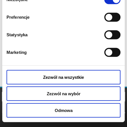
zgody
Preferencje
Statystyka
Marketing
Zezwól na wszystkie
Zezwól na wybór
Odmowa
REGULAMIN
POLITYKA
POLITYKA
COOKIES
PRYWATNOŚCI