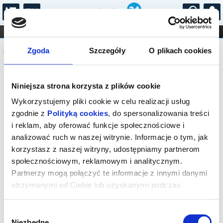
...
KONCERTY
KINO
TEATR
KABARET I
Komunikat
FILHARMONIA
OPERA I BALET
Zgoda
Szczegóły
O plikach cookies
STAND-UP
DLA DZIECI
ONLINE
KARNETY
Sprzedaż on-line została zakończona,
Niniejsza strona korzysta z plików cookie
sprawdź dostępność biletów w kasie.
Wykorzystujemy pliki cookie w celu realizacji usług
zgodnie z
Polityką cookies
, do spersonalizowania treści
i reklam, aby oferować funkcje społecznościowe i
analizować ruch w naszej witrynie. Informacje o tym, jak
korzystasz z naszej witryny, udostępniamy partnerom
społecznościowym, reklamowym i analitycznym.
Partnerzy mogą połączyć te informacje z innymi danymi
otrzymanymi od Ciebie lub uzyskanymi podczas
korzystania z ich usług.
Wybór
Niezbędne