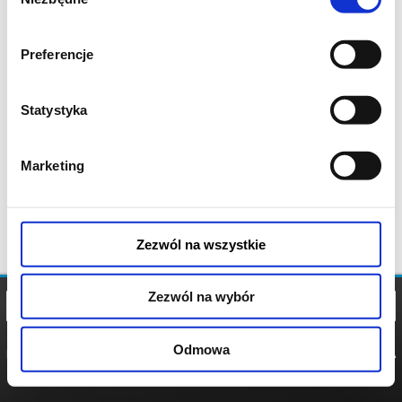
zgody
Preferencje
Statystyka
Marketing
Zezwól na wszystkie
Zezwól na wybór
Odmowa
REGULAMIN
POLITYKA
POLITYKA
COOKIES
PRYWATNOŚCI