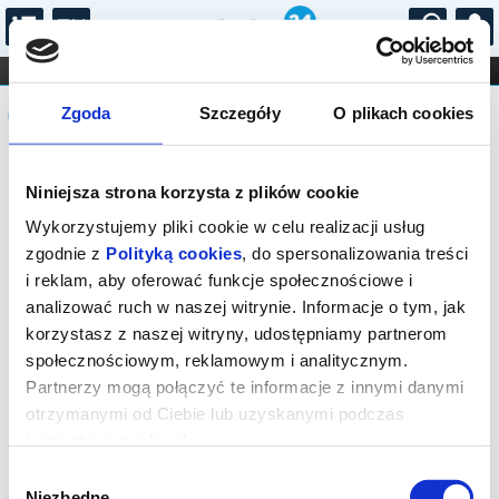
...
KONCERTY
KINO
TEATR
KABARET I
Komunikat
FILHARMONIA
OPERA I BALET
Zgoda
Szczegóły
O plikach cookies
STAND-UP
DLA DZIECI
ONLINE
KARNETY
Sprzedaż on-line została zakończona,
Niniejsza strona korzysta z plików cookie
sprawdź dostępność biletów w kasie.
Wykorzystujemy pliki cookie w celu realizacji usług
zgodnie z
Polityką cookies
, do spersonalizowania treści
i reklam, aby oferować funkcje społecznościowe i
analizować ruch w naszej witrynie. Informacje o tym, jak
korzystasz z naszej witryny, udostępniamy partnerom
społecznościowym, reklamowym i analitycznym.
Partnerzy mogą połączyć te informacje z innymi danymi
otrzymanymi od Ciebie lub uzyskanymi podczas
korzystania z ich usług.
Wybór
Niezbędne