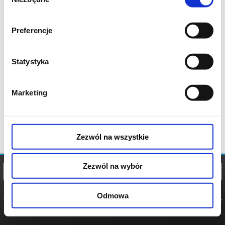
zgody
Preferencje
Statystyka
Marketing
Zezwól na wszystkie
Zezwól na wybór
Odmowa
REGULAMIN
POLITYKA
POLITYKA
COOKIES
PRYWATNOŚCI