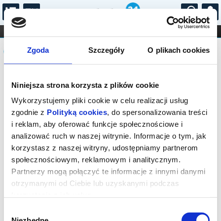
...
KONCERTY
KINO
TEATR
KABARET I
Komunikat
FILHARMONIA
OPERA I BALET
Zgoda
Szczegóły
O plikach cookies
STAND-UP
DLA DZIECI
ONLINE
KARNETY
Sprzedaż on-line została zakończona,
Niniejsza strona korzysta z plików cookie
sprawdź dostępność biletów w kasie.
Wykorzystujemy pliki cookie w celu realizacji usług
zgodnie z
Polityką cookies
, do spersonalizowania treści
i reklam, aby oferować funkcje społecznościowe i
analizować ruch w naszej witrynie. Informacje o tym, jak
korzystasz z naszej witryny, udostępniamy partnerom
społecznościowym, reklamowym i analitycznym.
Partnerzy mogą połączyć te informacje z innymi danymi
otrzymanymi od Ciebie lub uzyskanymi podczas
korzystania z ich usług.
Wybór
Niezbędne