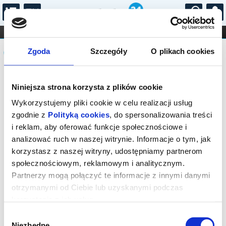
...
KONCERTY
KINO
TEATR
KABARET I
Komunikat
FILHARMONIA
OPERA I BALET
Zgoda
Szczegóły
O plikach cookies
STAND-UP
DLA DZIECI
ONLINE
KARNETY
Sprzedaż on-line została zakończona,
Niniejsza strona korzysta z plików cookie
sprawdź dostępność biletów w kasie.
Wykorzystujemy pliki cookie w celu realizacji usług
zgodnie z
Polityką cookies
, do spersonalizowania treści
i reklam, aby oferować funkcje społecznościowe i
analizować ruch w naszej witrynie. Informacje o tym, jak
korzystasz z naszej witryny, udostępniamy partnerom
społecznościowym, reklamowym i analitycznym.
Partnerzy mogą połączyć te informacje z innymi danymi
otrzymanymi od Ciebie lub uzyskanymi podczas
korzystania z ich usług.
Wybór
Niezbędne