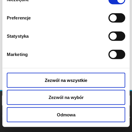
zgody
Preferencje
Statystyka
Marketing
Zezwól na wszystkie
Zezwól na wybór
Odmowa
REGULAMIN
POLITYKA
POLITYKA
COOKIES
PRYWATNOŚCI