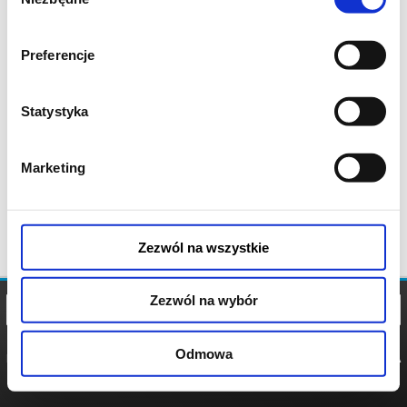
zgody
Preferencje
Statystyka
Marketing
Zezwól na wszystkie
Zezwól na wybór
Odmowa
REGULAMIN
POLITYKA
POLITYKA
COOKIES
PRYWATNOŚCI