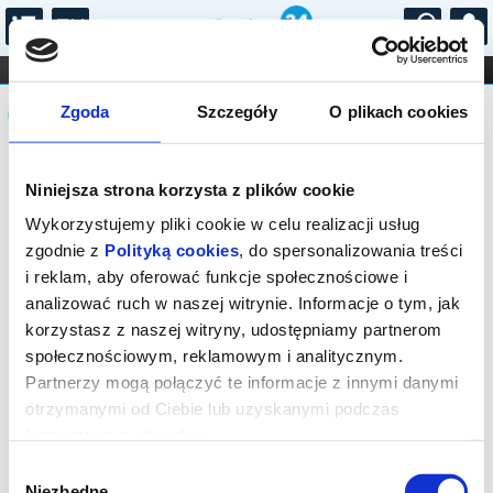
...
KONCERTY
KINO
TEATR
KABARET I
Komunikat
FILHARMONIA
OPERA I BALET
Zgoda
Szczegóły
O plikach cookies
STAND-UP
DLA DZIECI
ONLINE
KARNETY
Sprzedaż on-line została zakończona,
Niniejsza strona korzysta z plików cookie
sprawdź dostępność biletów w kasie.
Wykorzystujemy pliki cookie w celu realizacji usług
zgodnie z
Polityką cookies
, do spersonalizowania treści
i reklam, aby oferować funkcje społecznościowe i
analizować ruch w naszej witrynie. Informacje o tym, jak
korzystasz z naszej witryny, udostępniamy partnerom
społecznościowym, reklamowym i analitycznym.
Partnerzy mogą połączyć te informacje z innymi danymi
otrzymanymi od Ciebie lub uzyskanymi podczas
korzystania z ich usług.
Wybór
Niezbędne