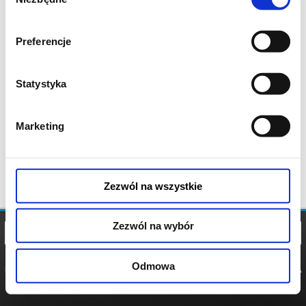
zgody
Preferencje
Statystyka
Marketing
Zezwól na wszystkie
Zezwól na wybór
Odmowa
REGULAMIN
POLITYKA
POLITYKA
COOKIES
PRYWATNOŚCI