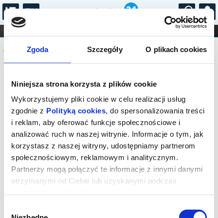
...
KONCERTY
KINO
TEATR
KABARET I
Komunikat
FILHARMONIA
OPERA I BALET
Zgoda
Szczegóły
O plikach cookies
STAND-UP
DLA DZIECI
ONLINE
KARNETY
Sprzedaż on-line została zakończona,
Niniejsza strona korzysta z plików cookie
sprawdź dostępność biletów w kasie.
Wykorzystujemy pliki cookie w celu realizacji usług
zgodnie z
Polityką cookies
, do spersonalizowania treści
i reklam, aby oferować funkcje społecznościowe i
analizować ruch w naszej witrynie. Informacje o tym, jak
korzystasz z naszej witryny, udostępniamy partnerom
społecznościowym, reklamowym i analitycznym.
Partnerzy mogą połączyć te informacje z innymi danymi
otrzymanymi od Ciebie lub uzyskanymi podczas
korzystania z ich usług.
Wybór
Niezbędne