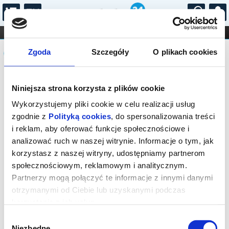
...
KONCERTY
KINO
TEATR
KABARET I
Komunikat
FILHARMONIA
OPERA I BALET
Zgoda
Szczegóły
O plikach cookies
STAND-UP
DLA DZIECI
ONLINE
KARNETY
Sprzedaż on-line została zakończona,
Niniejsza strona korzysta z plików cookie
sprawdź dostępność biletów w kasie.
Wykorzystujemy pliki cookie w celu realizacji usług
zgodnie z
Polityką cookies
, do spersonalizowania treści
i reklam, aby oferować funkcje społecznościowe i
analizować ruch w naszej witrynie. Informacje o tym, jak
korzystasz z naszej witryny, udostępniamy partnerom
społecznościowym, reklamowym i analitycznym.
Partnerzy mogą połączyć te informacje z innymi danymi
otrzymanymi od Ciebie lub uzyskanymi podczas
korzystania z ich usług.
Wybór
Niezbędne