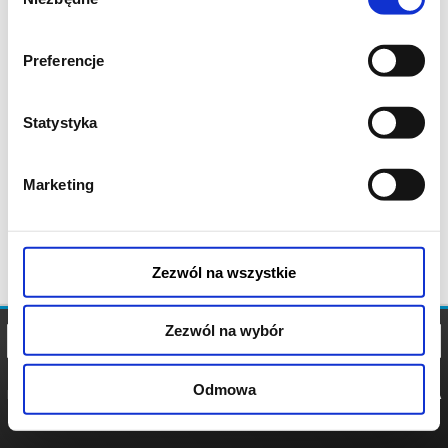
zgody
Preferencje
Statystyka
Marketing
Zezwól na wszystkie
Zezwól na wybór
Odmowa
REGULAMIN
POLITYKA
POLITYKA
COOKIES
PRYWATNOŚCI