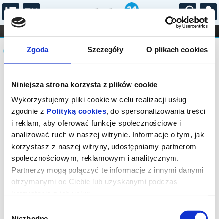
...
KONCERTY
KINO
TEATR
KABARET I
Komunikat
FILHARMONIA
OPERA I BALET
Zgoda
Szczegóły
O plikach cookies
STAND-UP
DLA DZIECI
ONLINE
KARNETY
Sprzedaż on-line została zakończona,
Niniejsza strona korzysta z plików cookie
sprawdź dostępność biletów w kasie.
Wykorzystujemy pliki cookie w celu realizacji usług
zgodnie z
Polityką cookies
, do spersonalizowania treści
i reklam, aby oferować funkcje społecznościowe i
analizować ruch w naszej witrynie. Informacje o tym, jak
korzystasz z naszej witryny, udostępniamy partnerom
społecznościowym, reklamowym i analitycznym.
Partnerzy mogą połączyć te informacje z innymi danymi
otrzymanymi od Ciebie lub uzyskanymi podczas
korzystania z ich usług.
Wybór
Niezbędne