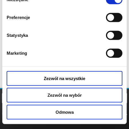
zgody
Preferencje
Statystyka
Marketing
Zezwól na wszystkie
Zezwól na wybór
Odmowa
REGULAMIN
POLITYKA
POLITYKA
COOKIES
PRYWATNOŚCI