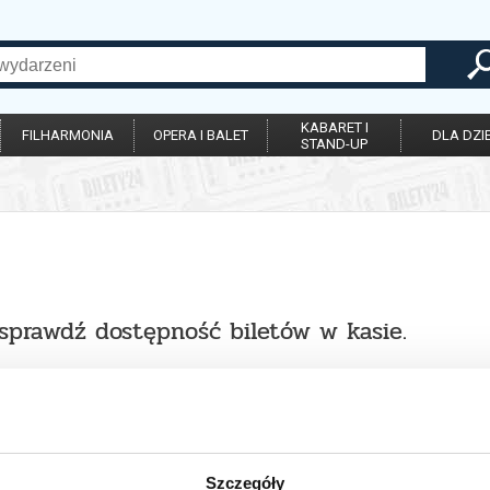
KABARET I
FILHARMONIA
OPERA I BALET
DLA DZIE
STAND-UP
 sprawdź dostępność biletów w kasie.
Szczegóły