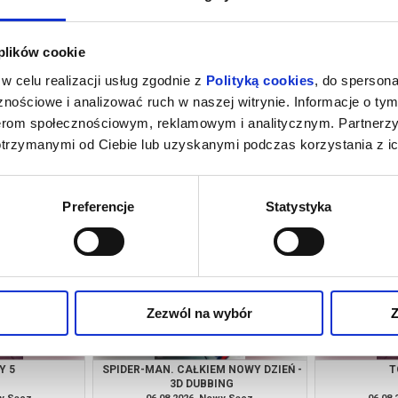
 plików cookie
w celu realizacji usług zgodnie z
Polityką cookies
, do spersona
nościowe i analizować ruch w naszej witrynie. Informacje o tym
nerom społecznościowym, reklamowym i analitycznym. Partnerz
otrzymanymi od Ciebie lub uzyskanymi podczas korzystania z ic
ŚĆ OWIEC
MINIONKI I STRASZYDŁA
GÓRA 
wy Sącz
06.08.2026, Nowy Sącz
06.08
kup bilet
kup bilet
Preferencje
Statystyka
Zezwól na wybór
Z
Y 5
SPIDER-MAN. CAŁKIEM NOWY DZIEŃ -
T
3D DUBBING