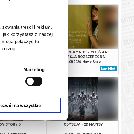
lizowania treści i reklam,
, jak korzystasz z naszej
y mogą połączyć te
h usług.
MOCY - DUBBING
BACKROOMS. BEZ WYJŚCIA -
WERSJA ROZSZERZONA
.2026, Nowy Sącz
06.08.2026, Nowy Sącz
kup bilet
kup bilet
Marketing
ezwól na wszystkie
OY STORY 5
ODYSEJA - 2D NAPISY