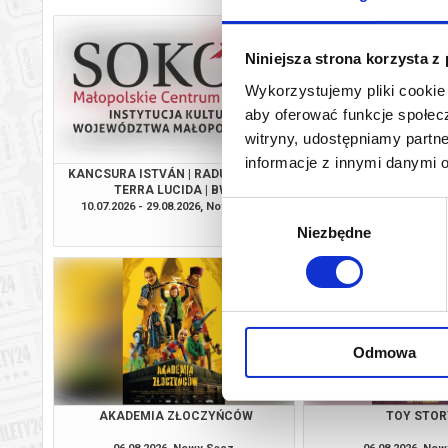
Niniejsza strona korzysta z
Wykorzystujemy pliki cookie 
aby oferować funkcje społecz
witryny, udostępniamy part
informacje z innymi danymi 
KANCSURA ISTVÁN | RADU ŞERBAN |
SPRAWIEDLIWO
TERRA LUCIDA | BWA
10.07.2026 - 29.08.2026, Nowy Sącz
06.08.2026, No
Wybór
info
Niezbędne
zgody
Odmowa
AKADEMIA ZŁOCZYŃCÓW
TOY STOR