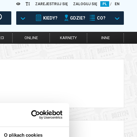
ZAREJESTRUJ SIĘ
ZALOGUJ SIĘ
PL
/
EN
KIEDY?
GDZIE?
CO?
CI
ONLINE
KARNETY
INNE
O plikach cookies