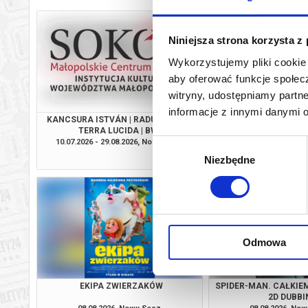
Niniejsza strona korzysta z
Wykorzystujemy pliki cookie 
aby oferować funkcje społecz
witryny, udostępniamy part
informacje z innymi danymi 
KANCSURA ISTVÁN | RADU ŞERBAN |
SPIDER-MAN. CAŁKIEM
TERRA LUCIDA | BWA
2D DUBBI
10.07.2026 - 29.08.2026, Nowy Sącz
08.08.2026, No
Wybór
info
Niezbędne
zgody
Odmowa
EKIPA ZWIERZAKÓW
SPIDER-MAN. CAŁKIEM
2D DUBBI