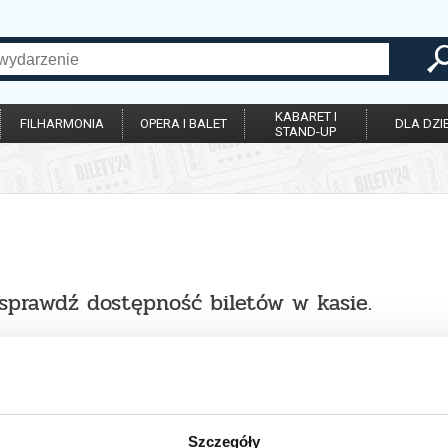
KABARET I
FILHARMONIA
OPERA I BALET
DLA DZIE
STAND-UP
 sprawdź dostępność biletów w kasie.
Szczegóły