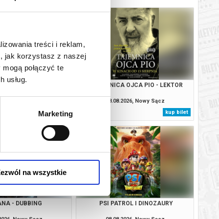
lizowania treści i reklam,
, jak korzystasz z naszej
y mogą połączyć te
h usług.
ANA - DUBBING
TAJEMNICA OJCA PIO - LEKTOR
.2026, Nowy Sącz
08.08.2026, Nowy Sącz
kup bilet
kup bilet
Marketing
ezwól na wszystkie
ANA - DUBBING
PSI PATROL I DINOZAURY