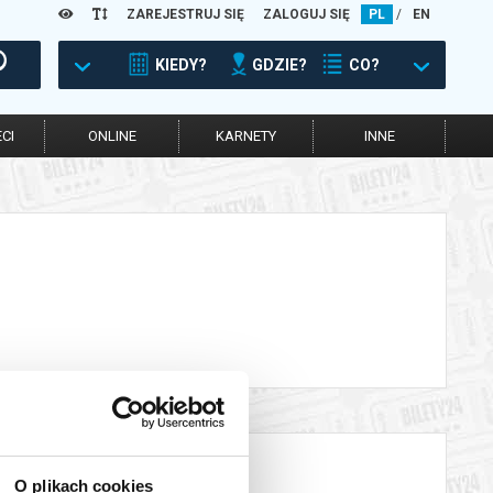
ZAREJESTRUJ SIĘ
ZALOGUJ SIĘ
PL
/
EN
KIEDY?
GDZIE?
CO?
CI
ONLINE
KARNETY
INNE
O plikach cookies