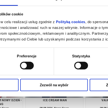
 plików cookie
w celu realizacji usług zgodnie z
Polityką cookies
, do spersona
nościowe i analizować ruch w naszej witrynie. Informacje o tym
nerom społecznościowym, reklamowym i analitycznym. Partnerz
otrzymanymi od Ciebie lub uzyskanymi podczas korzystania z ic
 NOWY DZIEŃ -
PUCIO - DUBBING
VAI
NG
wy Sącz
08.08.2026, Nowy Sącz
08.08
kup bilet
kup bilet
Preferencje
Statystyka
Zezwól na wybór
Z
 NOWY DZIEŃ -
ICE CREAM MAN
VAI
NG