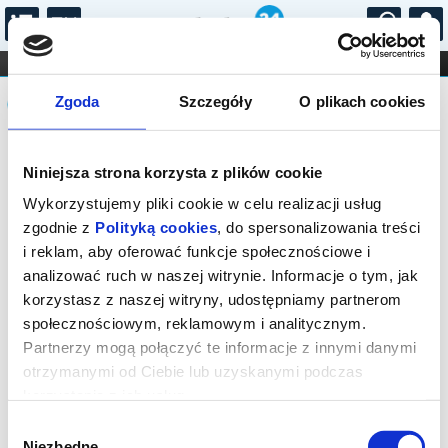
...
KONCERTY
KINO
TEATR
KABARET I
Komunikat
FILHARMONIA
OPERA I BALET
Zgoda
Szczegóły
O plikach cookies
STAND-UP
DLA DZIECI
ONLINE
KARNETY
Sprzedaż on-line została zakończona,
Niniejsza strona korzysta z plików cookie
sprawdź dostępność biletów w kasie.
Wykorzystujemy pliki cookie w celu realizacji usług
zgodnie z
Polityką cookies
, do spersonalizowania treści
i reklam, aby oferować funkcje społecznościowe i
analizować ruch w naszej witrynie. Informacje o tym, jak
korzystasz z naszej witryny, udostępniamy partnerom
społecznościowym, reklamowym i analitycznym.
Partnerzy mogą połączyć te informacje z innymi danymi
otrzymanymi od Ciebie lub uzyskanymi podczas
korzystania z ich usług.
Wybór
Niezbędne