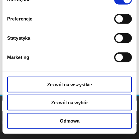
zgody
Preferencje
Statystyka
Marketing
Zezwól na wszystkie
Zezwól na wybór
Odmowa
REGULAMIN
POLITYKA
POLITYKA
COOKIES
PRYWATNOŚCI