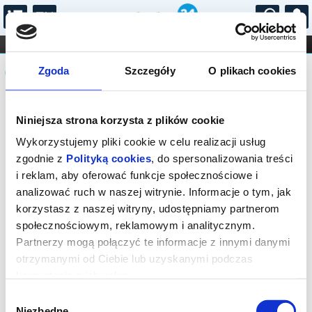
...
KONCERTY
KINO
TEATR
KABARET I
Komunikat
FILHARMONIA
OPERA I BALET
Zgoda
Szczegóły
O plikach cookies
STAND-UP
DLA DZIECI
ONLINE
KARNETY
Sprzedaż on-line została zakończona,
Niniejsza strona korzysta z plików cookie
sprawdź dostępność biletów w kasie.
Wykorzystujemy pliki cookie w celu realizacji usług
zgodnie z
Polityką cookies
, do spersonalizowania treści
i reklam, aby oferować funkcje społecznościowe i
analizować ruch w naszej witrynie. Informacje o tym, jak
korzystasz z naszej witryny, udostępniamy partnerom
społecznościowym, reklamowym i analitycznym.
Partnerzy mogą połączyć te informacje z innymi danymi
otrzymanymi od Ciebie lub uzyskanymi podczas
korzystania z ich usług.
Wybór
Niezbędne