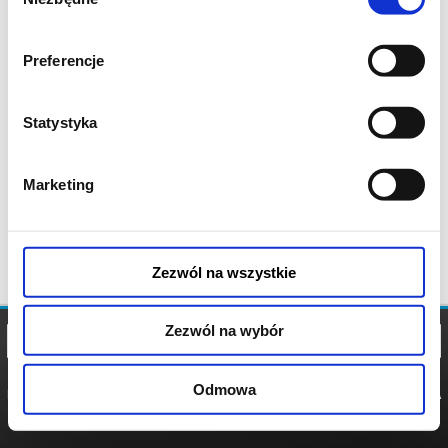
zgody
Preferencje
Statystyka
Marketing
Zezwól na wszystkie
Zezwól na wybór
Odmowa
REGULAMIN
POLITYKA
POLITYKA
COOKIES
PRYWATNOŚCI