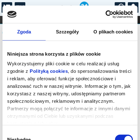
...
KONCERTY
KINO
TEATR
KABARET I
Komunikat
FILHARMONIA
OPERA I BALET
Zgoda
Szczegóły
O plikach cookies
STAND-UP
DLA DZIECI
ONLINE
KARNETY
Sprzedaż on-line została zakończona,
Niniejsza strona korzysta z plików cookie
sprawdź dostępność biletów w kasie.
Wykorzystujemy pliki cookie w celu realizacji usług
zgodnie z
Polityką cookies
, do spersonalizowania treści
i reklam, aby oferować funkcje społecznościowe i
analizować ruch w naszej witrynie. Informacje o tym, jak
korzystasz z naszej witryny, udostępniamy partnerom
społecznościowym, reklamowym i analitycznym.
Partnerzy mogą połączyć te informacje z innymi danymi
otrzymanymi od Ciebie lub uzyskanymi podczas
korzystania z ich usług.
Wybór
Niezbędne