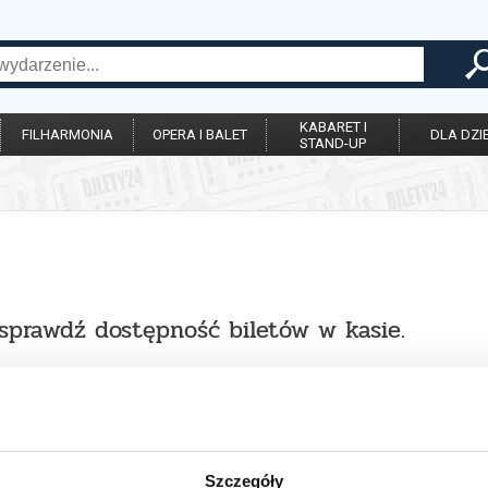
KABARET I
FILHARMONIA
OPERA I BALET
DLA DZIE
STAND-UP
 sprawdź dostępność biletów w kasie.
Szczegóły