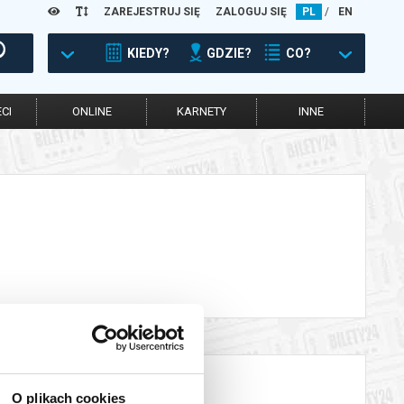
ZAREJESTRUJ SIĘ
ZALOGUJ SIĘ
PL
/
EN
KIEDY?
GDZIE?
CO?
CI
ONLINE
KARNETY
INNE
O plikach cookies