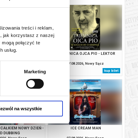
lizowania treści i reklam,
, jak korzystasz z naszej
y mogą połączyć te
h usług.
IO - DUBBING
TAJEMNICA OJCA PIO - LEKTOR
.2026, Nowy Sącz
07.08.2026, Nowy Sącz
kup bilet
kup bilet
Marketing
ezwól na wszystkie
 CAŁKIEM NOWY DZIEŃ -
ICE CREAM MAN
2D DUBBING