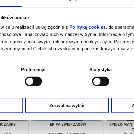
 plików cookie
w celu realizacji usług zgodnie z
Polityką cookies
, do spersona
nościowe i analizować ruch w naszej witrynie. Informacje o tym
nerom społecznościowym, reklamowym i analitycznym. Partnerz
otrzymanymi od Ciebie lub uzyskanymi podczas korzystania z ic
 NOWY DZIEŃ -
VAIANA - DUBBING
PUC
NG
wy Sącz
07.08.2026, Nowy Sącz
07.08
kup bilet
kup bilet
Preferencje
Statystyka
Zezwól na wybór
Z
INOZAURY
EKIPA ZWIERZAKÓW
SPIDER-MAN.