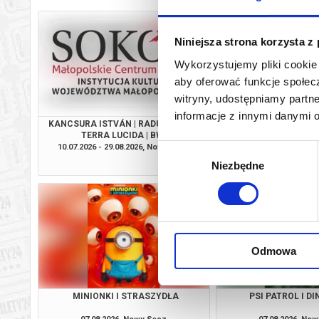
Niniejsza strona korzysta z
Wykorzystujemy pliki cookie 
aby oferować funkcje społecz
witryny, udostępniamy part
informacje z innymi danymi 
KANCSURA ISTVÁN | RADU ŞERBAN |
SPIDER-MAN. CAŁKIEM
TERRA LUCIDA | BWA
2D DUBBI
10.07.2026 - 29.08.2026, Nowy Sącz
07.08.2026, No
Wybór
info
Niezbędne
zgody
Odmowa
MINIONKI I STRASZYDŁA
PSI PATROL I D