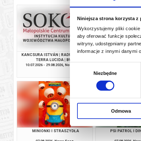
Niniejsza strona korzysta z
Wykorzystujemy pliki cookie 
aby oferować funkcje społecz
witryny, udostępniamy part
informacje z innymi danymi 
KANCSURA ISTVÁN | RADU ŞERBAN |
SPIDER-MAN. CAŁKIEM
TERRA LUCIDA | BWA
2D DUBBI
10.07.2026 - 29.08.2026, Nowy Sącz
07.08.2026, No
Wybór
info
Niezbędne
zgody
Odmowa
MINIONKI I STRASZYDŁA
PSI PATROL I D