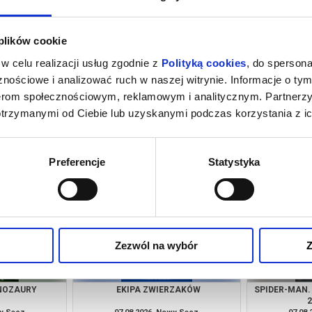
 plików cookie
w celu realizacji usług zgodnie z
Polityką cookies
, do spersona
nościowe i analizować ruch w naszej witrynie. Informacje o tym
nerom społecznościowym, reklamowym i analitycznym. Partnerz
otrzymanymi od Ciebie lub uzyskanymi podczas korzystania z ic
 NOWY DZIEŃ -
VAIANA - DUBBING
PUC
NG
wy Sącz
07.08.2026, Nowy Sącz
07.08
kup bilet
kup bilet
Preferencje
Statystyka
Zezwól na wybór
Z
INOZAURY
EKIPA ZWIERZAKÓW
SPIDER-MAN.