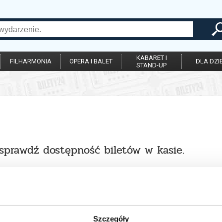
KABARET I
FILHARMONIA
OPERA I BALET
DLA DZIE
STAND-UP
 sprawdź dostępność biletów w kasie.
Szczegóły