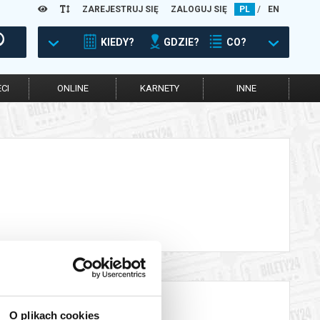
ZAREJESTRUJ SIĘ
ZALOGUJ SIĘ
PL
/
EN
KIEDY?
GDZIE?
CO?
CI
ONLINE
KARNETY
INNE
O plikach cookies