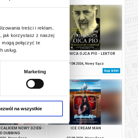
lizowania treści i reklam,
, jak korzystasz z naszej
y mogą połączyć te
h usług.
IO - DUBBING
TAJEMNICA OJCA PIO - LEKTOR
.2026, Nowy Sącz
07.08.2026, Nowy Sącz
kup bilet
kup bilet
Marketing
ezwól na wszystkie
 CAŁKIEM NOWY DZIEŃ -
ICE CREAM MAN
2D DUBBING