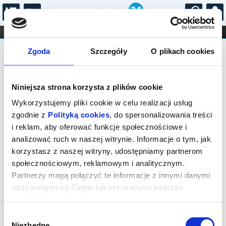
...
KONCERTY
KINO
TEATR
KABARET I
Komunikat
FILHARMONIA
OPERA I BALET
Zgoda
Szczegóły
O plikach cookies
STAND-UP
DLA DZIECI
ONLINE
KARNETY
Sprzedaż on-line została zakończona,
Niniejsza strona korzysta z plików cookie
sprawdź dostępność biletów w kasie.
Wykorzystujemy pliki cookie w celu realizacji usług
zgodnie z
Polityką cookies
, do spersonalizowania treści
i reklam, aby oferować funkcje społecznościowe i
analizować ruch w naszej witrynie. Informacje o tym, jak
korzystasz z naszej witryny, udostępniamy partnerom
społecznościowym, reklamowym i analitycznym.
Partnerzy mogą połączyć te informacje z innymi danymi
otrzymanymi od Ciebie lub uzyskanymi podczas
korzystania z ich usług.
Wybór
Niezbędne