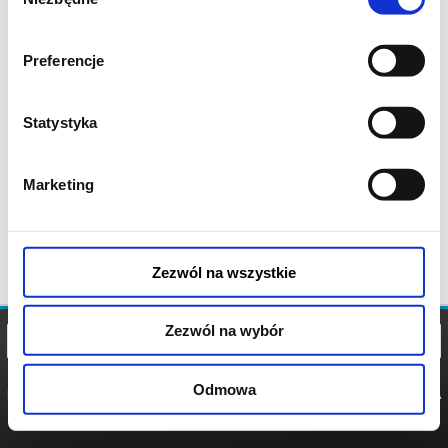
zgody
Preferencje
Statystyka
Marketing
Zezwól na wszystkie
Zezwól na wybór
Odmowa
REGULAMIN
POLITYKA
POLITYKA
COOKIES
PRYWATNOŚCI