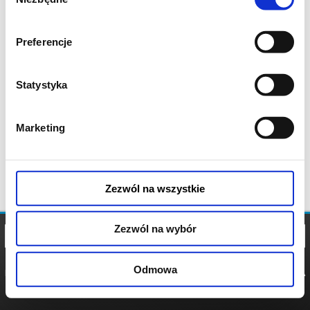
zgody
Preferencje
Statystyka
Marketing
Zezwól na wszystkie
Zezwól na wybór
Odmowa
REGULAMIN
POLITYKA
POLITYKA
COOKIES
PRYWATNOŚCI