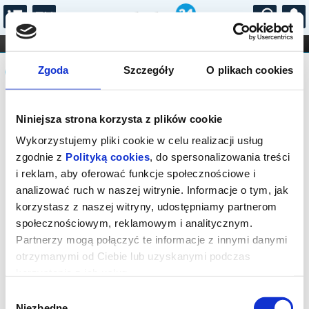
...
KONCERTY
KINO
TEATR
KABARET I
Komunikat
FILHARMONIA
OPERA I BALET
Zgoda
Szczegóły
O plikach cookies
STAND-UP
DLA DZIECI
ONLINE
KARNETY
Sprzedaż on-line została zakończona,
Niniejsza strona korzysta z plików cookie
sprawdź dostępność biletów w kasie.
Wykorzystujemy pliki cookie w celu realizacji usług
zgodnie z
Polityką cookies
, do spersonalizowania treści
i reklam, aby oferować funkcje społecznościowe i
analizować ruch w naszej witrynie. Informacje o tym, jak
korzystasz z naszej witryny, udostępniamy partnerom
społecznościowym, reklamowym i analitycznym.
Partnerzy mogą połączyć te informacje z innymi danymi
otrzymanymi od Ciebie lub uzyskanymi podczas
korzystania z ich usług.
Wybór
Niezbędne