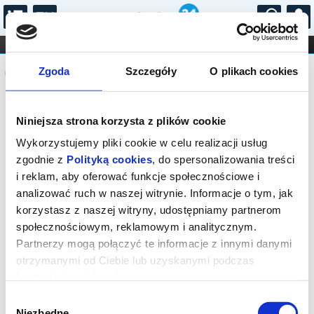
...
KONCERTY
KINO
TEATR
KABARET I
Komunikat
FILHARMONIA
OPERA I BALET
Zgoda
Szczegóły
O plikach cookies
STAND-UP
DLA DZIECI
ONLINE
KARNETY
Sprzedaż on-line została zakończona,
Niniejsza strona korzysta z plików cookie
sprawdź dostępność biletów w kasie.
Wykorzystujemy pliki cookie w celu realizacji usług
zgodnie z
Polityką cookies
, do spersonalizowania treści
i reklam, aby oferować funkcje społecznościowe i
analizować ruch w naszej witrynie. Informacje o tym, jak
korzystasz z naszej witryny, udostępniamy partnerom
społecznościowym, reklamowym i analitycznym.
Partnerzy mogą połączyć te informacje z innymi danymi
otrzymanymi od Ciebie lub uzyskanymi podczas
korzystania z ich usług.
Wybór
Niezbędne