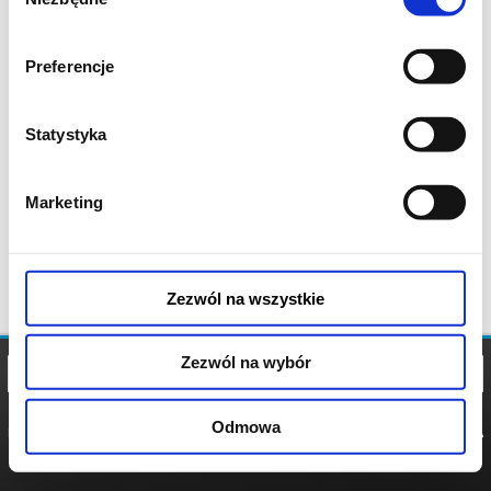
zgody
Preferencje
Statystyka
Marketing
Zezwól na wszystkie
Zezwól na wybór
Odmowa
REGULAMIN
POLITYKA
POLITYKA
COOKIES
PRYWATNOŚCI