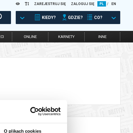
ZAREJESTRUJ SIĘ
ZALOGUJ SIĘ
PL
/
EN
KIEDY?
GDZIE?
CO?
CI
ONLINE
KARNETY
INNE
O plikach cookies