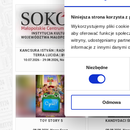
Niniejsza strona korzysta z
Wykorzystujemy pliki cookie 
aby oferować funkcje społecz
witryny, udostępniamy part
informacje z innymi danymi 
KANCSURA ISTVÁN | RADU ŞERBAN |
SPIDER-MAN. CAŁKIEM
TERRA LUCIDA | BWA
2D DUBBI
10.07.2026 - 29.08.2026, Nowy Sącz
08.08.2026, No
Wybór
info
Niezbędne
zgody
Odmowa
TOY STORY 5
KANDYDACI Ś