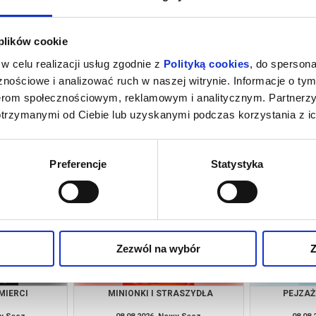
 plików cookie
w celu realizacji usług zgodnie z
Polityką cookies
, do spersona
nościowe i analizować ruch w naszej witrynie. Informacje o tym
nerom społecznościowym, reklamowym i analitycznym. Partnerz
otrzymanymi od Ciebie lub uzyskanymi podczas korzystania z ic
 NOWY DZIEŃ -
ICE CREAM MAN
VAI
NG
wy Sącz
08.08.2026, Nowy Sącz
08.08
kup bilet
kup bilet
Preferencje
Statystyka
Zezwól na wybór
Z
MIERCI
MINIONKI I STRASZYDŁA
PEJZAŻ