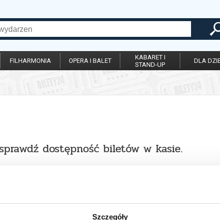
KABARET I
FILHARMONIA
OPERA I BALET
DLA DZIE
STAND-UP
 sprawdź dostępność biletów w kasie.
Szczegóły