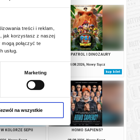
lizowania treści i reklam,
, jak korzystasz z naszej
y mogą połączyć te
h usług.
ANA - DUBBING
PSI PATROL I DINOZAURY
.2026, Nowy Sącz
08.08.2026, Nowy Sącz
kup bilet
kup bilet
Marketing
ezwól na wszystkie
 W KOLORZE SEPII
HOMO SAPIENS?