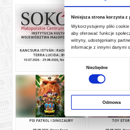
Niniejsza strona korzysta z
Wykorzystujemy pliki cookie 
aby oferować funkcje społecz
witryny, udostępniamy part
informacje z innymi danymi 
KANCSURA ISTVÁN | RADU ŞERBAN |
EKIPA ZWIE
TERRA LUCIDA | BWA
10.07.2026 - 29.08.2026, Nowy Sącz
08.08.2026, No
Wybór
info
Niezbędne
zgody
Odmowa
PSI PATROL I DINOZAURY
TOY STOR