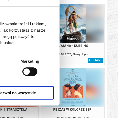
lizowania treści i reklam,
, jak korzystasz z naszej
y mogą połączyć te
h usług.
E CREAM MAN
VAIANA - DUBBING
.2026, Nowy Sącz
08.08.2026, Nowy Sącz
kup bilet
kup bilet
Marketing
ezwól na wszystkie
KI I STRASZYDŁA
PEJZAŻ W KOLORZE SEPII