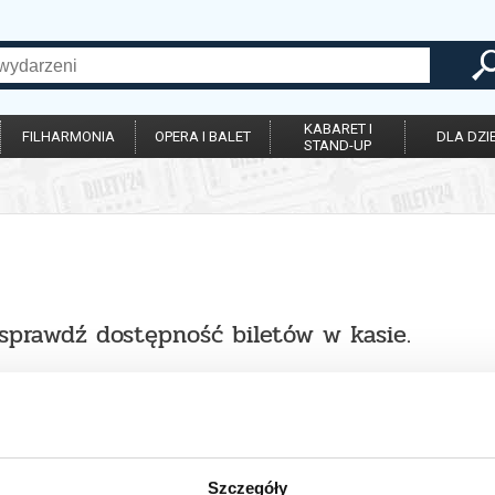
KABARET I
FILHARMONIA
OPERA I BALET
DLA DZIE
STAND-UP
 sprawdź dostępność biletów w kasie.
Szczegóły