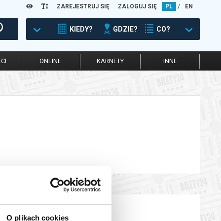
ZAREJESTRUJ SIĘ
ZALOGUJ SIĘ
PL
/
EN
KIEDY?
GDZIE?
CO?
CI
ONLINE
KARNETY
INNE
O plikach cookies