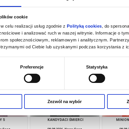
 plików cookie
w celu realizacji usług zgodnie z
Polityką cookies
, do spersona
nościowe i analizować ruch w naszej witrynie. Informacje o tym
nerom społecznościowym, reklamowym i analitycznym. Partnerz
otrzymanymi od Ciebie lub uzyskanymi podczas korzystania z ic
RZAKÓW
SPIDER-MAN. CAŁKIEM NOWY DZIEŃ -
IC
2D DUBBING
wy Sącz
08.08.2026, Nowy Sącz
08.08
kup bilet
kup bilet
Preferencje
Statystyka
Zezwól na wybór
Z
Y 5
KANDYDACI ŚMIERCI
MINION