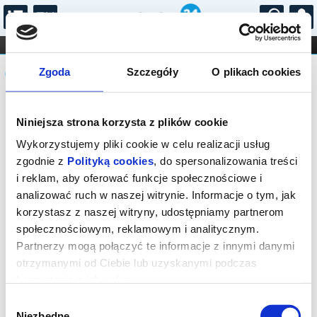
...
KONCERTY
KINO
TEATR
KABARET I
Komunikat
FILHARMONIA
OPERA I BALET
Zgoda
Szczegóły
O plikach cookies
STAND-UP
DLA DZIECI
ONLINE
KARNETY
Sprzedaż on-line została zakończona,
Niniejsza strona korzysta z plików cookie
sprawdź dostępność biletów w kasie.
Wykorzystujemy pliki cookie w celu realizacji usług
zgodnie z
Polityką cookies
, do spersonalizowania treści
i reklam, aby oferować funkcje społecznościowe i
analizować ruch w naszej witrynie. Informacje o tym, jak
korzystasz z naszej witryny, udostępniamy partnerom
społecznościowym, reklamowym i analitycznym.
Partnerzy mogą połączyć te informacje z innymi danymi
otrzymanymi od Ciebie lub uzyskanymi podczas
korzystania z ich usług.
Wybór
Niezbędne