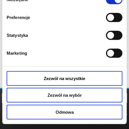
zgody
Preferencje
Statystyka
Marketing
Zezwól na wszystkie
Zezwól na wybór
Odmowa
REGULAMIN
POLITYKA
POLITYKA
COOKIES
PRYWATNOŚCI