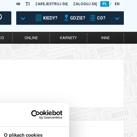
ZAREJESTRUJ SIĘ
ZALOGUJ SIĘ
PL
/
EN
KIEDY?
GDZIE?
CO?
CI
ONLINE
KARNETY
INNE
O plikach cookies