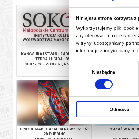
Niniejsza strona korzysta z
Wykorzystujemy pliki cookie 
aby oferować funkcje społecz
witryny, udostępniamy part
informacje z innymi danymi 
KANCSURA ISTVÁN | RADU ŞERBAN |
PSI PATROL I D
TERRA LUCIDA | BWA
10.07.2026 - 29.08.2026, Nowy Sącz
08.08.2026, No
Wybór
info
Niezbędne
zgody
Odmowa
SPIDER-MAN. CAŁKIEM NOWY DZIEŃ -
PEJZAŻ W KOLOR
2D DUBBING