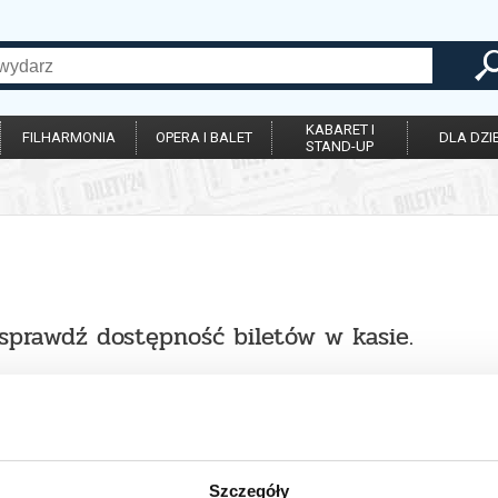
KABARET I
FILHARMONIA
OPERA I BALET
DLA DZIE
STAND-UP
 sprawdź dostępność biletów w kasie.
Szczegóły