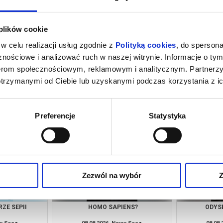
 plików cookie
w celu realizacji usług zgodnie z
Polityką cookies
, do spersona
nościowe i analizować ruch w naszej witrynie. Informacje o tym
nerom społecznościowym, reklamowym i analitycznym. Partnerz
otrzymanymi od Ciebie lub uzyskanymi podczas korzystania z ic
INOZAURY
TOY STORY 5
KAND
wy Sącz
08.08.2026, Nowy Sącz
08.08
kup bilet
kup bilet
Preferencje
Statystyka
Zezwól na wybór
Z
ZE SEPII
HOMO SAPIENS?
ODYSE