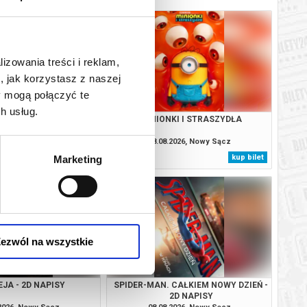
lizowania treści i reklam,
, jak korzystasz z naszej
y mogą połączyć te
h usług.
YDACI ŚMIERCI
MINIONKI I STRASZYDŁA
.2026, Nowy Sącz
08.08.2026, Nowy Sącz
kup bilet
kup bilet
Marketing
ezwól na wszystkie
JA - 2D NAPISY
SPIDER-MAN. CAŁKIEM NOWY DZIEŃ -
2D NAPISY