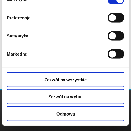
zgody
Preferencje
Statystyka
Marketing
Zezwól na wszystkie
Zezwól na wybór
Odmowa
REGULAMIN
POLITYKA
POLITYKA
COOKIES
PRYWATNOŚCI