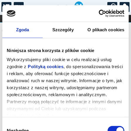
...
KONCERTY
KINO
TEATR
KABARET I
Komunikat
FILHARMONIA
OPERA I BALET
Zgoda
Szczegóły
O plikach cookies
STAND-UP
DLA DZIECI
ONLINE
KARNETY
Sprzedaż on-line została zakończona,
Niniejsza strona korzysta z plików cookie
sprawdź dostępność biletów w kasie.
Wykorzystujemy pliki cookie w celu realizacji usług
zgodnie z
Polityką cookies
, do spersonalizowania treści
i reklam, aby oferować funkcje społecznościowe i
analizować ruch w naszej witrynie. Informacje o tym, jak
korzystasz z naszej witryny, udostępniamy partnerom
społecznościowym, reklamowym i analitycznym.
Partnerzy mogą połączyć te informacje z innymi danymi
otrzymanymi od Ciebie lub uzyskanymi podczas
korzystania z ich usług.
Wybór
Niezbędne