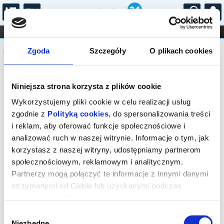
...
KONCERTY
KINO
TEATR
KABARET I
Komunikat
FILHARMONIA
OPERA I BALET
Zgoda
Szczegóły
O plikach cookies
STAND-UP
DLA DZIECI
ONLINE
KARNETY
Sprzedaż on-line została zakończona,
Niniejsza strona korzysta z plików cookie
sprawdź dostępność biletów w kasie.
Wykorzystujemy pliki cookie w celu realizacji usług
zgodnie z
Polityką cookies
, do spersonalizowania treści
i reklam, aby oferować funkcje społecznościowe i
analizować ruch w naszej witrynie. Informacje o tym, jak
korzystasz z naszej witryny, udostępniamy partnerom
społecznościowym, reklamowym i analitycznym.
Partnerzy mogą połączyć te informacje z innymi danymi
otrzymanymi od Ciebie lub uzyskanymi podczas
korzystania z ich usług.
Wybór
Niezbędne