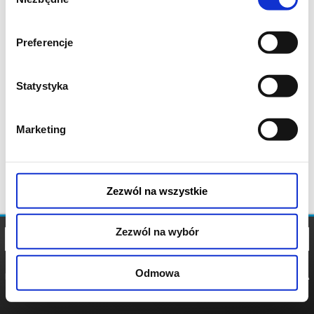
zgody
Preferencje
Statystyka
Marketing
Zezwól na wszystkie
Zezwól na wybór
Odmowa
REGULAMIN
POLITYKA
POLITYKA
COOKIES
PRYWATNOŚCI