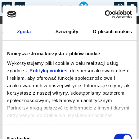
...
KONCERTY
KINO
TEATR
KABARET I
Komunikat
FILHARMONIA
OPERA I BALET
Zgoda
Szczegóły
O plikach cookies
STAND-UP
DLA DZIECI
ONLINE
KARNETY
Sprzedaż biletów on-line na wydarzenie
Niniejsza strona korzysta z plików cookie
została zakończona.
Wykorzystujemy pliki cookie w celu realizacji usług
zgodnie z
Polityką cookies
, do spersonalizowania treści
i reklam, aby oferować funkcje społecznościowe i
analizować ruch w naszej witrynie. Informacje o tym, jak
korzystasz z naszej witryny, udostępniamy partnerom
społecznościowym, reklamowym i analitycznym.
Partnerzy mogą połączyć te informacje z innymi danymi
otrzymanymi od Ciebie lub uzyskanymi podczas
korzystania z ich usług.
Wybór
Niezbędne