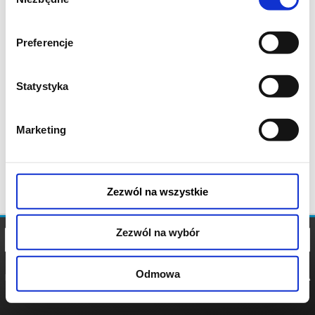
zgody
Preferencje
Statystyka
Marketing
Zezwól na wszystkie
Zezwól na wybór
Odmowa
REGULAMIN
POLITYKA
POLITYKA
COOKIES
PRYWATNOŚCI