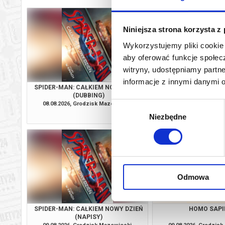
Niniejsza strona korzysta z
Wykorzystujemy pliki cookie 
aby oferować funkcje społecz
witryny, udostępniamy part
informacje z innymi danymi 
SPIDER-MAN: CAŁKIEM NOWY DZIEŃ
O CZYM SOBIE N
(DUBBING)
08.08.2026, Grodzisk Mazowiecki
08.08.2026, Grodzis
Wybór
kup bilet
Niezbędne
zgody
Odmowa
SPIDER-MAN: CAŁKIEM NOWY DZIEŃ
HOMO SAPI
(NAPISY)