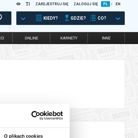
ZAREJESTRUJ SIĘ
ZALOGUJ SIĘ
PL
/
EN
KIEDY?
GDZIE?
CO?
CI
ONLINE
KARNETY
INNE
O plikach cookies