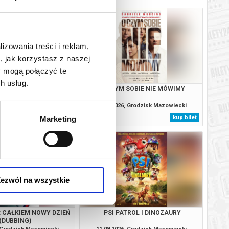
lizowania treści i reklam,
, jak korzystasz z naszej
y mogą połączyć te
h usług.
TROL I DINOZAURY
O CZYM SOBIE NIE MÓWIMY
, Grodzisk Mazowiecki
09.08.2026, Grodzisk Mazowiecki
kup bilet
kup bilet
Marketing
ezwól na wszystkie
: CAŁKIEM NOWY DZIEŃ
PSI PATROL I DINOZAURY
(DUBBING)