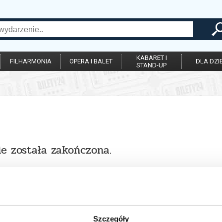
KABARET I
FILHARMONIA
OPERA I BALET
DLA DZIE
STAND-UP
ie została zakończona.
Szczegóły