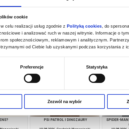
 plików cookie
w celu realizacji usług zgodnie z
Polityką cookies
, do spersona
nościowe i analizować ruch w naszej witrynie. Informacje o tym
nerom społecznościowym, reklamowym i analitycznym. Partnerz
otrzymanymi od Ciebie lub uzyskanymi podczas korzystania z ic
IE MÓWIMY
SPIDER-MAN: CAŁKIEM NOWY DZIEŃ
PSI PA
(NAPISY)
k Mazowiecki
08.08.2026, Grodzisk Mazowiecki
09.08.2026
kup bilet
kup bilet
Preferencje
Statystyka
Zezwól na wybór
Z
ENS?
PSI PATROL I DINOZAURY
SPIDER-MAN