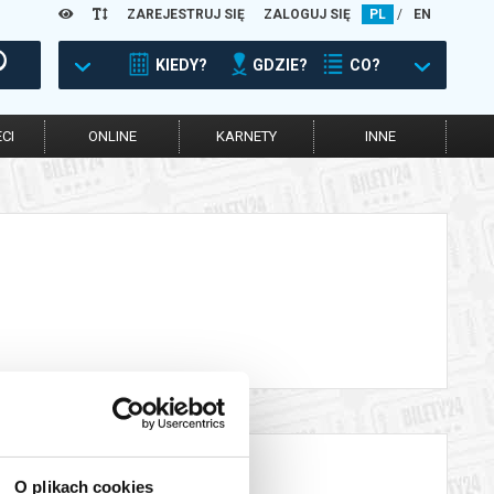
ZAREJESTRUJ SIĘ
ZALOGUJ SIĘ
PL
/
EN
KIEDY?
GDZIE?
CO?
CI
ONLINE
KARNETY
INNE
O plikach cookies