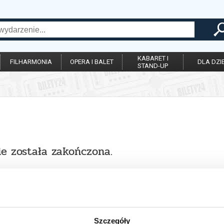
KABARET I
FILHARMONIA
OPERA I BALET
DLA DZIE
STAND-UP
ie została zakończona.
Szczegóły