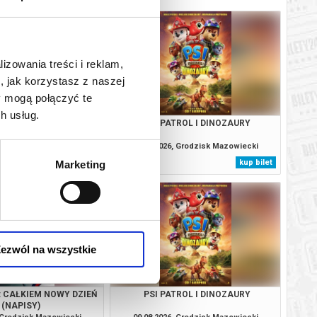
lizowania treści i reklam,
, jak korzystasz z naszej
y mogą połączyć te
h usług.
MO SAPIENS?
PSI PATROL I DINOZAURY
, Grodzisk Mazowiecki
08.08.2026, Grodzisk Mazowiecki
kup bilet
kup bilet
Marketing
ezwól na wszystkie
: CAŁKIEM NOWY DZIEŃ
PSI PATROL I DINOZAURY
(NAPISY)