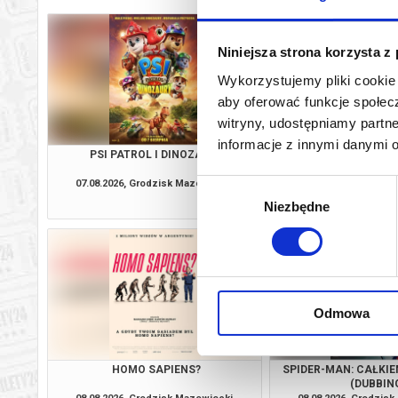
Niniejsza strona korzysta z
Wykorzystujemy pliki cookie 
aby oferować funkcje społecz
witryny, udostępniamy part
informacje z innymi danymi 
PSI PATROL I DINOZAURY
O CZYM SOBIE N
07.08.2026, Grodzisk Mazowiecki
07.08.2026, Grodzis
Wybór
kup bilet
Niezbędne
zgody
Odmowa
HOMO SAPIENS?
SPIDER-MAN: CAŁKIE
(DUBBIN