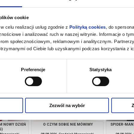
 plików cookie
w celu realizacji usług zgodnie z
Polityką cookies
, do spersona
nościowe i analizować ruch w naszej witrynie. Informacje o tym
nerom społecznościowym, reklamowym i analitycznym. Partnerz
otrzymanymi od Ciebie lub uzyskanymi podczas korzystania z ic
IE MÓWIMY
SPIDER-MAN: CAŁKIEM NOWY DZIEŃ
HO
(DUBBING)
k Mazowiecki
07.08.2026, Grodzisk Mazowiecki
07.08.2026
kup bilet
kup bilet
Preferencje
Statystyka
Zezwól na wybór
Z
M NOWY DZIEŃ
O CZYM SOBIE NIE MÓWIMY
SPIDER-MAN
G)