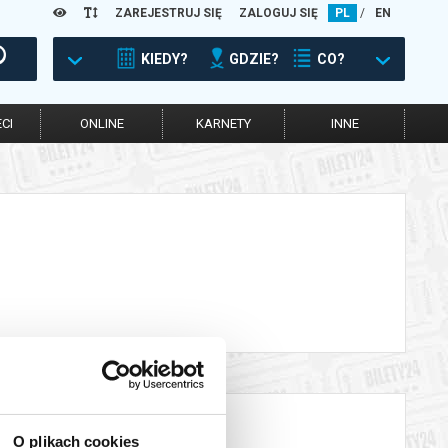
ZAREJESTRUJ SIĘ
ZALOGUJ SIĘ
PL
/
EN
KIEDY?
GDZIE?
CO?
CI
ONLINE
KARNETY
INNE
O plikach cookies