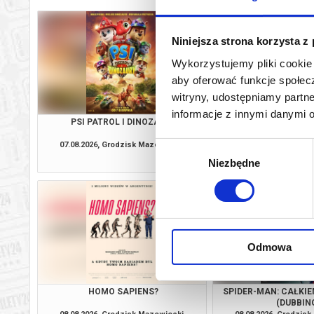
Niniejsza strona korzysta z
Wykorzystujemy pliki cookie 
aby oferować funkcje społecz
witryny, udostępniamy part
informacje z innymi danymi 
PSI PATROL I DINOZAURY
O CZYM SOBIE N
07.08.2026, Grodzisk Mazowiecki
07.08.2026, Grodzis
Wybór
kup bilet
Niezbędne
zgody
Odmowa
HOMO SAPIENS?
SPIDER-MAN: CAŁKIE
(DUBBIN