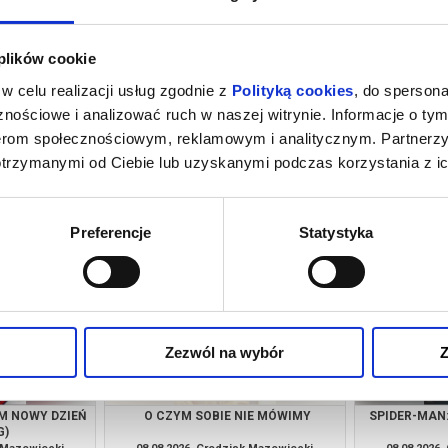
 plików cookie
w celu realizacji usług zgodnie z
Polityką cookies
, do spersona
nościowe i analizować ruch w naszej witrynie. Informacje o tym
nerom społecznościowym, reklamowym i analitycznym. Partnerz
otrzymanymi od Ciebie lub uzyskanymi podczas korzystania z ic
IE MÓWIMY
SPIDER-MAN: CAŁKIEM NOWY DZIEŃ
HO
(DUBBING)
k Mazowiecki
07.08.2026, Grodzisk Mazowiecki
07.08.2026
kup bilet
kup bilet
Preferencje
Statystyka
Zezwól na wybór
Z
M NOWY DZIEŃ
O CZYM SOBIE NIE MÓWIMY
SPIDER-MAN
G)