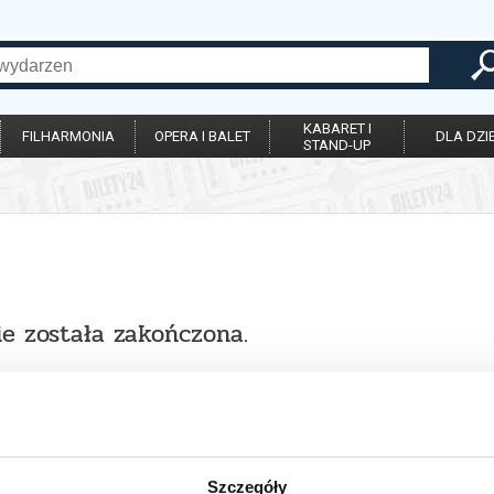
KABARET I
FILHARMONIA
OPERA I BALET
DLA DZIE
STAND-UP
ie została zakończona.
Szczegóły