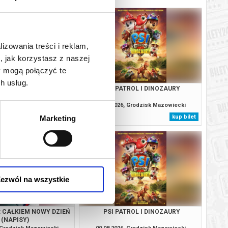
lizowania treści i reklam,
, jak korzystasz z naszej
y mogą połączyć te
h usług.
MO SAPIENS?
PSI PATROL I DINOZAURY
, Grodzisk Mazowiecki
08.08.2026, Grodzisk Mazowiecki
kup bilet
kup bilet
Marketing
ezwól na wszystkie
: CAŁKIEM NOWY DZIEŃ
PSI PATROL I DINOZAURY
(NAPISY)