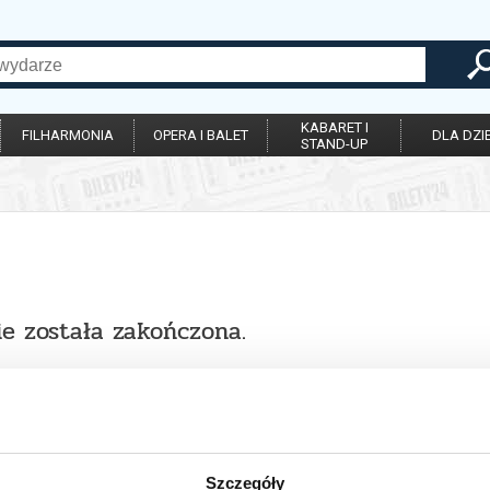
KABARET I
FILHARMONIA
OPERA I BALET
DLA DZIE
STAND-UP
ie została zakończona.
Szczegóły