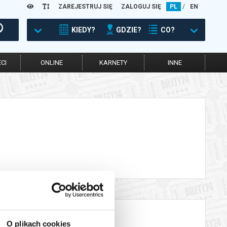
ZAREJESTRUJ SIĘ
ZALOGUJ SIĘ
PL
/
EN
KIEDY?
GDZIE?
CO?
CI
ONLINE
KARNETY
INNE
O plikach cookies