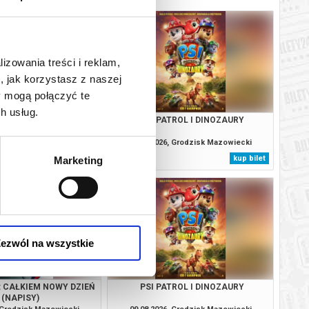
lizowania treści i reklam,
, jak korzystasz z naszej
y mogą połączyć te
h usług.
MO SAPIENS?
PSI PATROL I DINOZAURY
, Grodzisk Mazowiecki
08.08.2026, Grodzisk Mazowiecki
kup bilet
kup bilet
Marketing
ezwól na wszystkie
: CAŁKIEM NOWY DZIEŃ
PSI PATROL I DINOZAURY
(NAPISY)