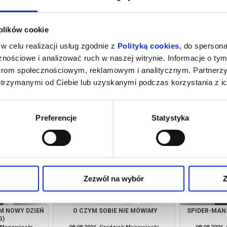
 plików cookie
w celu realizacji usług zgodnie z
Polityką cookies
, do spersona
nościowe i analizować ruch w naszej witrynie. Informacje o tym
nerom społecznościowym, reklamowym i analitycznym. Partnerz
otrzymanymi od Ciebie lub uzyskanymi podczas korzystania z ic
IE MÓWIMY
SPIDER-MAN: CAŁKIEM NOWY DZIEŃ
HO
(DUBBING)
k Mazowiecki
07.08.2026, Grodzisk Mazowiecki
07.08.2026
kup bilet
kup bilet
Preferencje
Statystyka
Zezwól na wybór
Z
M NOWY DZIEŃ
O CZYM SOBIE NIE MÓWIMY
SPIDER-MAN
G)