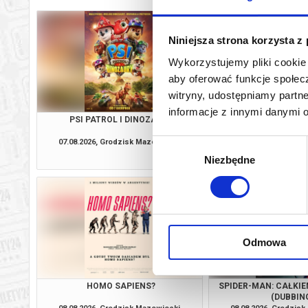
Niniejsza strona korzysta z
Wykorzystujemy pliki cookie 
aby oferować funkcje społecz
witryny, udostępniamy part
informacje z innymi danymi 
PSI PATROL I DINOZAURY
O CZYM SOBIE N
07.08.2026, Grodzisk Mazowiecki
07.08.2026, Grodzis
Wybór
kup bilet
Niezbędne
zgody
Odmowa
HOMO SAPIENS?
SPIDER-MAN: CAŁKIE
(DUBBIN