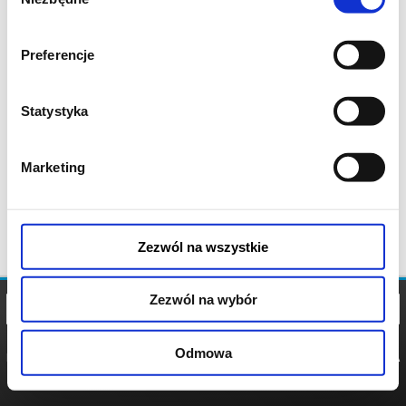
zgody
Preferencje
Statystyka
Marketing
Zezwól na wszystkie
Zezwól na wybór
Odmowa
REGULAMIN
POLITYKA
POLITYKA
COOKIES
PRYWATNOŚCI