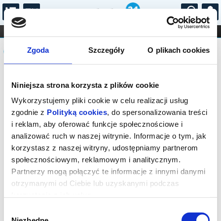
...
KONCERTY
KINO
TEATR
KABARET I
Komunikat
FILHARMONIA
OPERA I BALET
Zgoda
Szczegóły
O plikach cookies
STAND-UP
DLA DZIECI
ONLINE
KARNETY
Sprzedaż biletów on-line na wydarzenie
Niniejsza strona korzysta z plików cookie
została zakończona.
Wykorzystujemy pliki cookie w celu realizacji usług
zgodnie z
Polityką cookies
, do spersonalizowania treści
i reklam, aby oferować funkcje społecznościowe i
analizować ruch w naszej witrynie. Informacje o tym, jak
korzystasz z naszej witryny, udostępniamy partnerom
społecznościowym, reklamowym i analitycznym.
Partnerzy mogą połączyć te informacje z innymi danymi
otrzymanymi od Ciebie lub uzyskanymi podczas
korzystania z ich usług.
Wybór
Niezbędne