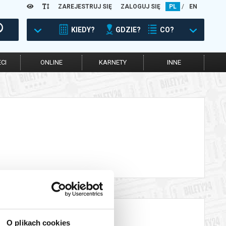
ZAREJESTRUJ SIĘ
ZALOGUJ SIĘ
PL
/
EN
KIEDY?
GDZIE?
CO?
CI
ONLINE
KARNETY
INNE
O plikach cookies