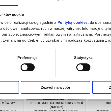
 plików cookie
w celu realizacji usług zgodnie z
Polityką cookies
, do spersona
nościowe i analizować ruch w naszej witrynie. Informacje o tym
nerom społecznościowym, reklamowym i analitycznym. Partnerz
otrzymanymi od Ciebie lub uzyskanymi podczas korzystania z ic
ENS?
SPIDER-MAN: CAŁKIEM NOWY DZIEŃ
O CZYM 
(DUBBING)
k Mazowiecki
08.08.2026, Grodzisk Mazowiecki
08.08.2026
kup bilet
kup bilet
Preferencje
Statystyka
Zezwól na wybór
Z
IE MÓWIMY
SPIDER-MAN: CAŁKIEM NOWY DZIEŃ
HO
(NAPISY)