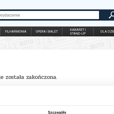
KABARET I
FILHARMONIA
OPERA I BALET
DLA DZIE
STAND-UP
ie została zakończona.
Szczegóły