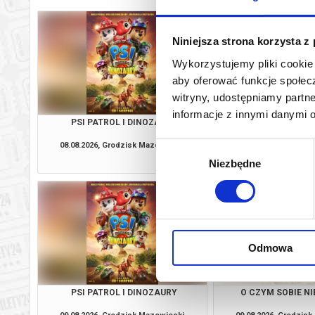
Niniejsza strona korzysta z
Wykorzystujemy pliki cookie 
aby oferować funkcje społecz
witryny, udostępniamy part
informacje z innymi danymi 
PSI PATROL I DINOZAURY
HOMO SAPI
08.08.2026, Grodzisk Mazowiecki
08.08.2026, Grodzis
Wybór
kup bilet
Niezbędne
zgody
Odmowa
PSI PATROL I DINOZAURY
O CZYM SOBIE N