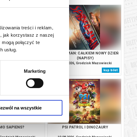
lizowania treści i reklam,
, jak korzystasz z naszej
y mogą połączyć te
h usług.
SOBIE NIE MÓWIMY
SPIDER-MAN: CAŁKIEM NOWY DZIEŃ
(NAPISY)
, Grodzisk Mazowiecki
08.08.2026, Grodzisk Mazowiecki
kup bilet
kup bilet
Marketing
ezwól na wszystkie
MO SAPIENS?
PSI PATROL I DINOZAURY