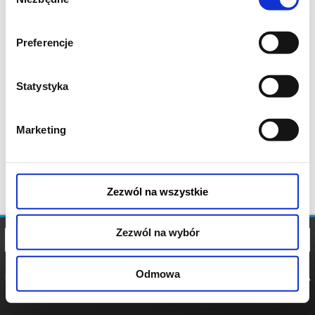
zgody
Preferencje
Statystyka
Marketing
Zezwól na wszystkie
Zezwól na wybór
Odmowa
REGULAMIN
POLITYKA
POLITYKA
COOKIES
PRYWATNOŚCI