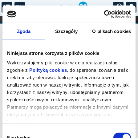
...
KONCERTY
KINO
TEATR
KABARET I
Komunikat
FILHARMONIA
OPERA I BALET
Zgoda
Szczegóły
O plikach cookies
STAND-UP
DLA DZIECI
ONLINE
KARNETY
Sprzedaż biletów on-line na wydarzenie
Niniejsza strona korzysta z plików cookie
została zakończona.
Wykorzystujemy pliki cookie w celu realizacji usług
zgodnie z
Polityką cookies
, do spersonalizowania treści
i reklam, aby oferować funkcje społecznościowe i
analizować ruch w naszej witrynie. Informacje o tym, jak
korzystasz z naszej witryny, udostępniamy partnerom
społecznościowym, reklamowym i analitycznym.
Partnerzy mogą połączyć te informacje z innymi danymi
otrzymanymi od Ciebie lub uzyskanymi podczas
korzystania z ich usług.
Wybór
Niezbędne