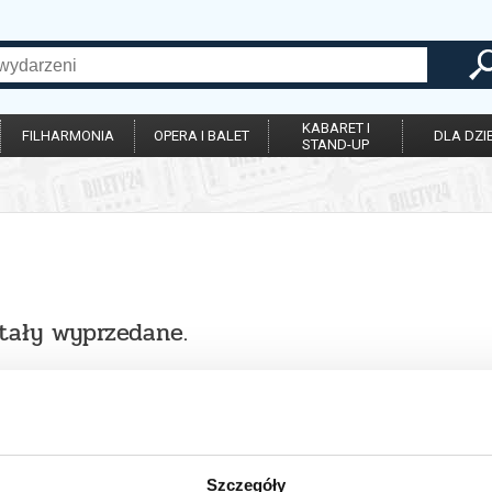
KABARET I
FILHARMONIA
OPERA I BALET
DLA DZIE
STAND-UP
stały wyprzedane.
Szczegóły