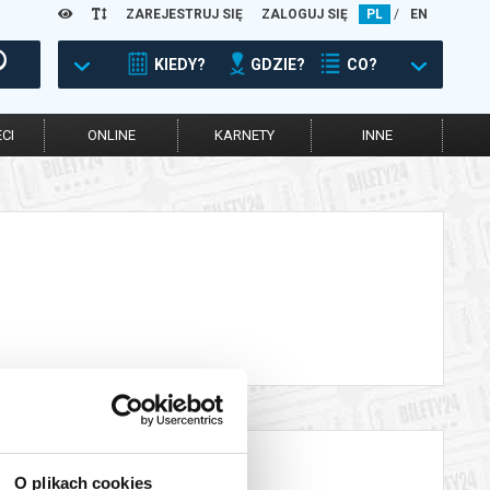
ZAREJESTRUJ SIĘ
ZALOGUJ SIĘ
PL
/
EN
KIEDY?
GDZIE?
CO?
CI
ONLINE
KARNETY
INNE
O plikach cookies