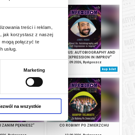
lizowania treści i reklam,
, jak korzystasz z naszej
y mogą połączyć te
h usług.
AL MUSICAL IMPROV:
“ABOUT US: AUTOBIOGRAPHY AND
R, STORY & SONG"
SELF-EXPRESSION IN IMPROV”
.2026, Bydgoszcz
11.09.2026, Bydgoszcz
kup bilet
kup bilet
Marketing
ezwól na wszystkie
J ZANIM PĘKNIESZ”
CO ROBIMY PO ZMIERZCHU