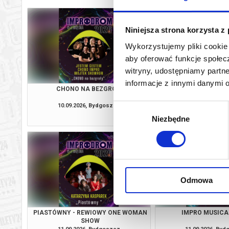
Niniejsza strona korzysta z
Wykorzystujemy pliki cookie 
aby oferować funkcje społecz
witryny, udostępniamy part
informacje z innymi danymi 
CHONO NA BEZGROŁY
LOKATORZY Z ZA
KOMEDIA SPIRY
10.09.2026, Bydgoszcz
10.09.2026, By
Wybór
kup bilet
Niezbędne
zgody
Odmowa
PIASTÓWNY - REWIOWY ONE WOMAN
IMPRO MUSICAL: 
SHOW