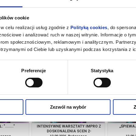
 plików cookie
w celu realizacji usług zgodnie z
Polityką cookies
, do spersona
nościowe i analizować ruch w naszej witrynie. Informacje o tym
nerom społecznościowym, reklamowym i analitycznym. Partnerz
otrzymanymi od Ciebie lub uzyskanymi podczas korzystania z ic
ŚWIATÓW -
“MONSTERS AND MOTIVATIONS”
"THEATRIC
TYSTYCZNA
CHARACTE
dgoszcz
11.09.2026, Bydgoszcz
11.09
kup bilet
kup bilet
Preferencje
Statystyka
Zezwól na wybór
Z
"......."
INTENSYWNE WARSZTATY IMPRO Z
„ŚPIEWA
DOSKONALENIA SCEN 2-
OSOBOWYCH