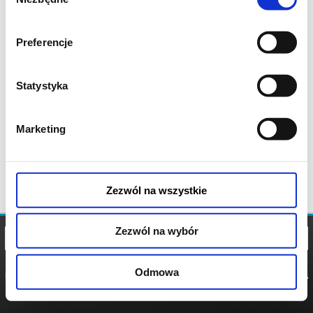
zgody
Preferencje
Statystyka
Marketing
Zezwól na wszystkie
Zezwól na wybór
Odmowa
REGULAMIN
POLITYKA
POLITYKA
COOKIES
PRYWATNOŚCI