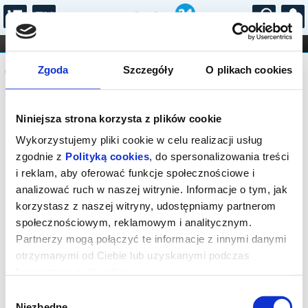
...
KONCERTY
KINO
TEATR
KABARET I
Komunikat
FILHARMONIA
OPERA I BALET
Zgoda
Szczegóły
O plikach cookies
STAND-UP
DLA DZIECI
ONLINE
KARNETY
Sprzedaż biletów on-line na wydarzenie
Niniejsza strona korzysta z plików cookie
została zakończona.
Wykorzystujemy pliki cookie w celu realizacji usług
zgodnie z
Polityką cookies
, do spersonalizowania treści
i reklam, aby oferować funkcje społecznościowe i
analizować ruch w naszej witrynie. Informacje o tym, jak
korzystasz z naszej witryny, udostępniamy partnerom
społecznościowym, reklamowym i analitycznym.
Partnerzy mogą połączyć te informacje z innymi danymi
otrzymanymi od Ciebie lub uzyskanymi podczas
korzystania z ich usług.
Wybór
Niezbędne