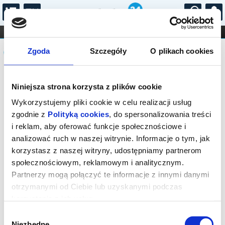
...
KONCERTY
KINO
TEATR
KABARET I
Komunikat
FILHARMONIA
OPERA I BALET
Zgoda
Szczegóły
O plikach cookies
STAND-UP
DLA DZIECI
ONLINE
KARNETY
Sprzedaż biletów on-line na wydarzenie
Niniejsza strona korzysta z plików cookie
została zakończona.
Wykorzystujemy pliki cookie w celu realizacji usług
zgodnie z
Polityką cookies
, do spersonalizowania treści
i reklam, aby oferować funkcje społecznościowe i
analizować ruch w naszej witrynie. Informacje o tym, jak
korzystasz z naszej witryny, udostępniamy partnerom
społecznościowym, reklamowym i analitycznym.
Partnerzy mogą połączyć te informacje z innymi danymi
otrzymanymi od Ciebie lub uzyskanymi podczas
korzystania z ich usług.
Wybór
Niezbędne