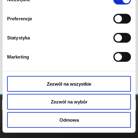
zgody
Preferencje
Statystyka
Marketing
Zezwól na wszystkie
Zezwól na wybór
Odmowa
REGULAMIN
POLITYKA
POLITYKA
COOKIES
PRYWATNOŚCI