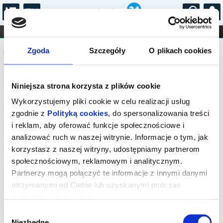
...
KONCERTY
KINO
TEATR
KABARET I
Komunikat
FILHARMONIA
OPERA I BALET
Zgoda
Szczegóły
O plikach cookies
STAND-UP
DLA DZIECI
ONLINE
KARNETY
Sprzedaż biletów on-line na wydarzenie
Niniejsza strona korzysta z plików cookie
została zakończona.
Wykorzystujemy pliki cookie w celu realizacji usług
zgodnie z
Polityką cookies
, do spersonalizowania treści
i reklam, aby oferować funkcje społecznościowe i
analizować ruch w naszej witrynie. Informacje o tym, jak
korzystasz z naszej witryny, udostępniamy partnerom
społecznościowym, reklamowym i analitycznym.
Partnerzy mogą połączyć te informacje z innymi danymi
otrzymanymi od Ciebie lub uzyskanymi podczas
korzystania z ich usług.
Wybór
Niezbędne