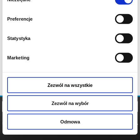
zgody
Preferencje
Statystyka
Marketing
Zezwól na wszystkie
Zezwól na wybór
Odmowa
REGULAMIN
POLITYKA
POLITYKA
COOKIES
PRYWATNOŚCI