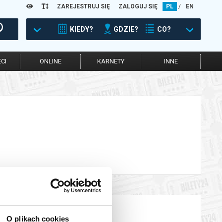
ZAREJESTRUJ SIĘ
ZALOGUJ SIĘ
PL
/
EN
KIEDY?
GDZIE?
CO?
CI
ONLINE
KARNETY
INNE
O plikach cookies