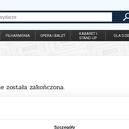
KABARET I
FILHARMONIA
OPERA I BALET
DLA DZIE
STAND-UP
ie została zakończona.
Szczegóły