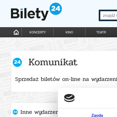
KONCERTY
KINO
TEATR
Komunikat
Sprzedaż biletów on-line na wydarzen
Inne wydarzenia organizatora
Zgoda