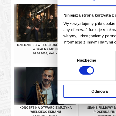
Niniejsza strona korzysta z
Wykorzystujemy pliki cookie 
aby oferować funkcje społecz
witryny, udostępniamy part
informacje z innymi danymi 
DZIEDZINIEC WIELOGŁOSÓW ZESPÓŁ
KONCERT POLSKIEG
WOKALNY MONK
CHÓRU MŁODZIEŻOWEG
O MIŁOŚCI I T
07.08.2026, Kielce
08.08.2026, K
Wybór
info
Niezbędne
zgody
Odmowa
KONCERT NA OTWARCIE MUZYKA
SEANS FILMOWY 
WIELKIEGO EKRANU
PIOSENKA FI