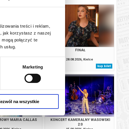
lizowania treści i reklam,
, jak korzystasz z naszej
y mogą połączyć te
h usług.
C PEŁEN BLASKU DĘTA
FINAŁ
TRA KIESZONKOWA
08.2026, Kielce
28.08.2026, Kielce
kup bilet
kup bilet
Marketing
ezwól na wszystkie
MOWY MARIA CALLAS
KONCERT KAMERALNY WASOWSKI
2:0