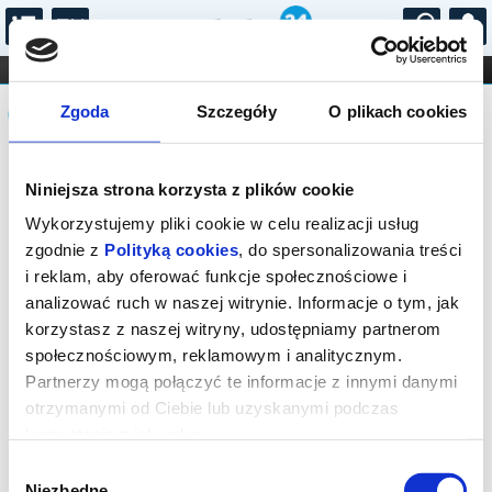
...
KONCERTY
KINO
TEATR
KABARET I
Komunikat
FILHARMONIA
OPERA I BALET
Zgoda
Szczegóły
O plikach cookies
STAND-UP
DLA DZIECI
ONLINE
KARNETY
Sprzedaż biletów on-line na wydarzenie
Niniejsza strona korzysta z plików cookie
została zakończona.
Wykorzystujemy pliki cookie w celu realizacji usług
zgodnie z
Polityką cookies
, do spersonalizowania treści
i reklam, aby oferować funkcje społecznościowe i
analizować ruch w naszej witrynie. Informacje o tym, jak
korzystasz z naszej witryny, udostępniamy partnerom
społecznościowym, reklamowym i analitycznym.
Partnerzy mogą połączyć te informacje z innymi danymi
otrzymanymi od Ciebie lub uzyskanymi podczas
korzystania z ich usług.
Wybór
Niezbędne