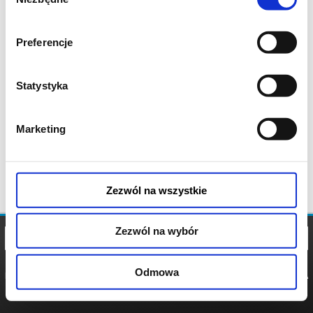
zgody
Preferencje
Statystyka
Marketing
Zezwól na wszystkie
Zezwól na wybór
Odmowa
REGULAMIN
POLITYKA
POLITYKA
COOKIES
PRYWATNOŚCI