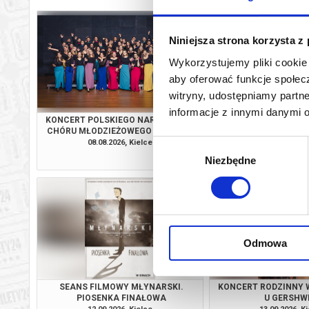
Niniejsza strona korzysta z
Wykorzystujemy pliki cookie 
aby oferować funkcje społecz
witryny, udostępniamy part
informacje z innymi danymi 
KONCERT POLSKIEGO NARODOWEGO
EFEKT CHOPINA MIC
CHÓRU MŁODZIEŻOWEGO PT. PIEŚNI
O MIŁOŚCI I TĘSKNOCIE
08.08.2026, Kielce
14.08.2026, K
Wybór
kup bilet
Niezbędne
zgody
Odmowa
SEANS FILMOWY MŁYNARSKI.
KONCERT RODZINNY
PIOSENKA FINAŁOWA
U GERSHW