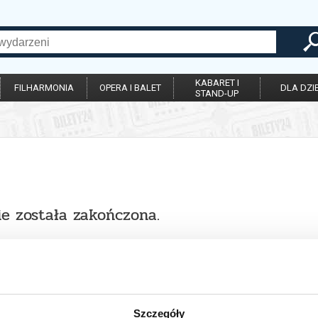
KABARET I
FILHARMONIA
OPERA I BALET
DLA DZIE
STAND-UP
ie została zakończona.
Szczegóły