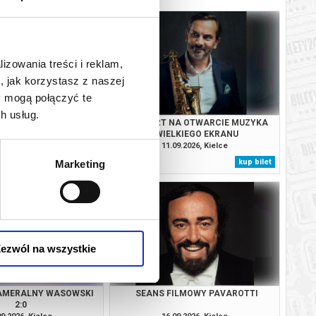
lizowania treści i reklam,
, jak korzystasz z naszej
y mogą połączyć te
h usług.
FINAŁ
KONCERT NA OTWARCIE MUZYKA
WIELKIEGO EKRANU
08.2026, Kielce
11.09.2026, Kielce
kup bilet
kup bilet
Marketing
ezwól na wszystkie
AMERALNY WASOWSKI
SEANS FILMOWY PAVAROTTI
2:0