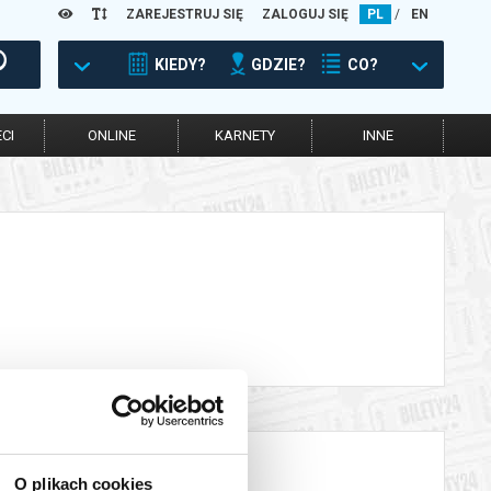
ZAREJESTRUJ SIĘ
ZALOGUJ SIĘ
PL
/
EN
KIEDY?
GDZIE?
CO?
CI
ONLINE
KARNETY
INNE
O plikach cookies