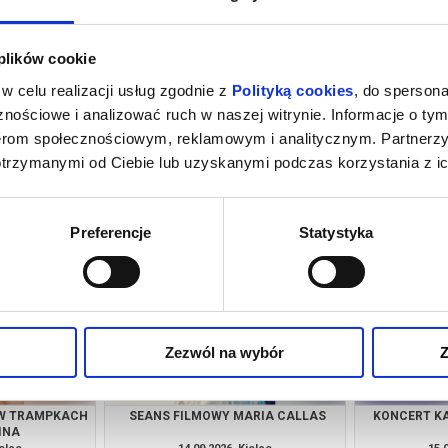
 plików cookie
w celu realizacji usług zgodnie z
Polityką cookies
, do spersona
nościowe i analizować ruch w naszej witrynie. Informacje o tym
nerom społecznościowym, reklamowym i analitycznym. Partnerz
otrzymanymi od Ciebie lub uzyskanymi podczas korzystania z ic
HAŁ BASISTA
DZIEDZINIEC PEŁEN BLASKU DĘTA
ORKIESTRA KIESZONKOWA
ielce
21.08.2026, Kielce
28.
kup bilet
kup bilet
Preferencje
Statystyka
Zezwól na wybór
Z
 W TRAMPKACH
SEANS FILMOWY MARIA CALLAS
KONCERT K
INA