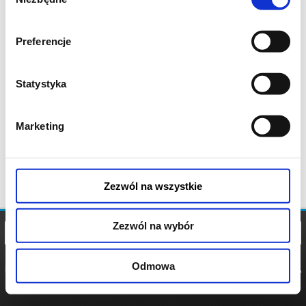
zgody
Preferencje
Statystyka
Marketing
Zezwól na wszystkie
Zezwól na wybór
Odmowa
REGULAMIN
POLITYKA
POLITYKA
COOKIES
PRYWATNOŚCI