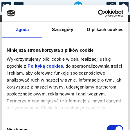
...
KONCERTY
KINO
TEATR
KABARET I
Komunikat
FILHARMONIA
OPERA I BALET
Zgoda
Szczegóły
O plikach cookies
STAND-UP
DLA DZIECI
ONLINE
KARNETY
Sprzedaż biletów on-line na wydarzenie
Niniejsza strona korzysta z plików cookie
została zakończona.
Wykorzystujemy pliki cookie w celu realizacji usług
zgodnie z
Polityką cookies
, do spersonalizowania treści
i reklam, aby oferować funkcje społecznościowe i
analizować ruch w naszej witrynie. Informacje o tym, jak
korzystasz z naszej witryny, udostępniamy partnerom
społecznościowym, reklamowym i analitycznym.
Partnerzy mogą połączyć te informacje z innymi danymi
otrzymanymi od Ciebie lub uzyskanymi podczas
korzystania z ich usług.
Wybór
Niezbędne